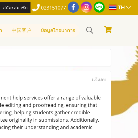
TH
สมัครสมาชิก
023151077
า
中国客户
ข้อมูลโภชนาการ
แจ้งลบ
gnment help services offer a range of valuable
e editing and proofreading, ensuring that
fering, helping students gather credible
ee originality in submissions. Additionally,
ancing their understanding and academic