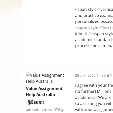
<span style="vertica
and practice exams, 
personalized essays
<span style="verti
inherit;"><span styl
academic standards.
process more manag
#1
28 ก.พ. 2568 14:50
I agree with your t
Value Assignment
no further! Millions
Help Australia
academics? We are 
ผู้เยี่ยมชม
to assisting you wit
with your assignmen
adrianthomson137@gmail.com