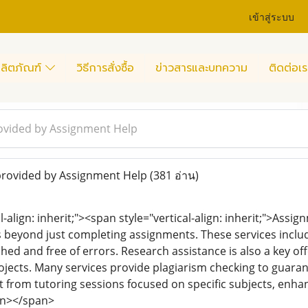
เข้าสู่ระบบ
ลิตภัณฑ์
วิธีการสั่งซื้อ
ข่าวสารและบทความ
ติดต่อเร
ovided by Assignment Help
provided by Assignment Help
(381 อ่าน)
l-align: inherit;"><span style="vertical-align: inherit;">Assi
 beyond just completing assignments. These services includ
shed and free of errors. Research assistance is also a key of
ojects. Many services provide plagiarism checking to guarant
t from tutoring sessions focused on specific subjects, enh
an></span>