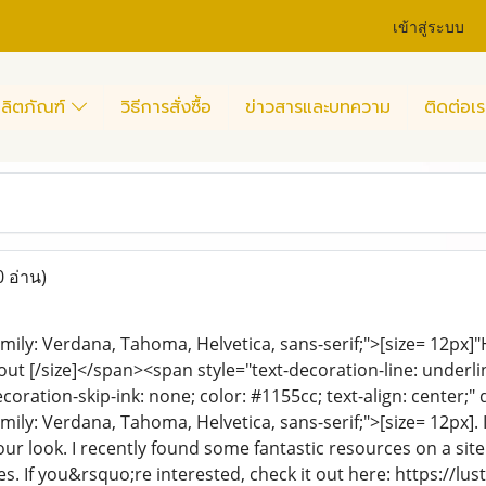
เข้าสู่ระบบ
ลิตภัณฑ์
วิธีการสั่งซื้อ
ข่าวสารและบทความ
ติดต่อเร
0 อ่าน)
amily: Verdana, Tahoma, Helvetica, sans-serif;">[size= 12px]
ut [/size]</span><span style="text-decoration-line: underline; 
ecoration-skip-ink: none; color: #1155cc; text-align: center;"
amily: Verdana, Tahoma, Helvetica, sans-serif;">[size= 12px]
our look. I recently found some fantastic resources on a si
es. If you&rsquo;re interested, check it out here: https://l