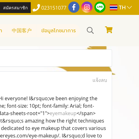
TH
สมัครสมาชิก
023151077
า
中国客户
ข้อมูลโภชนาการ
แจ้งลบ
"Hi everyone! I&rsquo;ve been enjoying the
font-size: 10pt; font-family: Arial; font-
 data-sheets-root="1">
eyemakeup
</span>
. It&rsquo;s amazing how the right techniques
te dedicated to eye makeup that covers various
ustereyes.com/eye-makeup/. I&rsquo;d love to