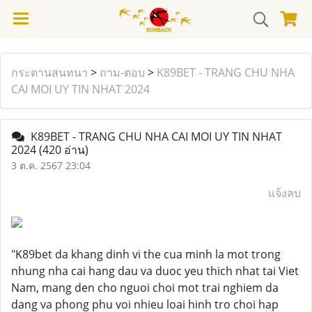
กระดานสนทนา
>
ถาม-ตอบ
>
K89BET - TRANG CHU NHA
CAI MOI UY TIN NHAT 2024
K89BET - TRANG CHU NHA CAI MOI UY TIN NHAT
2024
(420 อ่าน)
3 ต.ค. 2567 23:04
แจ้งลบ
"K89bet da khang dinh vi the cua minh la mot trong
nhung nha cai hang dau va duoc yeu thich nhat tai Viet
Nam, mang den cho nguoi choi mot trai nghiem da
dang va phong phu voi nhieu loai hinh tro choi hap