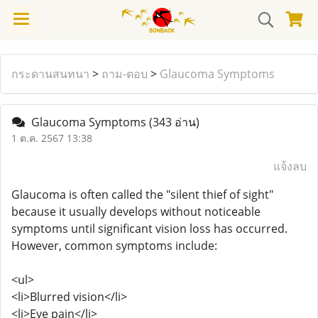
กระดานสนทนา
>
ถาม-ตอบ
>
Glaucoma Symptoms
Glaucoma Symptoms
(343 อ่าน)
1 ต.ค. 2567 13:38
แจ้งลบ
Glaucoma is often called the "silent thief of sight"
because it usually develops without noticeable
symptoms until significant vision loss has occurred.
However, common symptoms include:
<ul>
<li>Blurred vision</li>
<li>Eye pain</li>