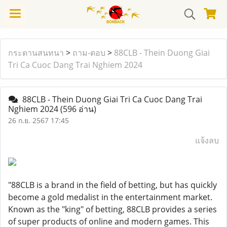
กระดานสนทนา
>
ถาม-ตอบ
>
88CLB - Thein Duong Giai
Tri Ca Cuoc Dang Trai Nghiem 2024
88CLB - Thein Duong Giai Tri Ca Cuoc Dang Trai
Nghiem 2024
(596 อ่าน)
26 ก.ย. 2567 17:45
แจ้งลบ
"88CLB is a brand in the field of betting, but has quickly
become a gold medalist in the entertainment market.
Known as the "king" of betting, 88CLB provides a series
of super products of online and modern games. This