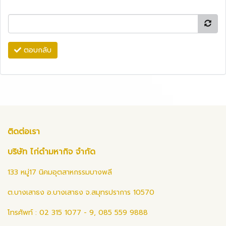
ตอบกลับ
ติดต่อเรา
บริษัท ไก่ดำมหากิจ จำกัด
133 หมู่17 นิคมอุตสาหกรรมบางพลี
ต.บางเสาธง อ.บางเสาธง จ.สมุทรปราการ 10570
โทรศัพท์ : 02 315 1077 - 9, 085 559 9888