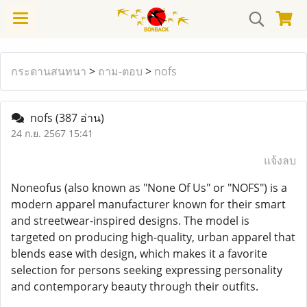
กระดานสนทนา
>
ถาม-ตอบ
>
nofs
nofs
(387 อ่าน)
24 ก.ย. 2567 15:41
แจ้งลบ
Noneofus (also known as "None Of Us" or "NOFS") is a
modern apparel manufacturer known for their smart
and streetwear-inspired designs. The model is
targeted on producing high-quality, urban apparel that
blends ease with design, which makes it a favorite
selection for persons seeking expressing personality
and contemporary beauty through their outfits.