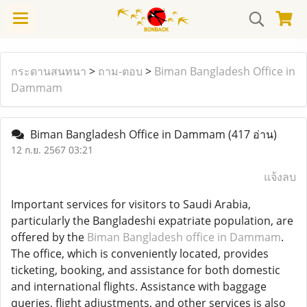
กระดานสนทนา
>
ถาม-ตอบ
>
Biman Bangladesh Office in
Dammam
Biman Bangladesh Office in Dammam
(417 อ่าน)
12 ก.ย. 2567 03:21
แจ้งลบ
Important services for visitors to Saudi Arabia,
particularly the Bangladeshi expatriate population, are
offered by the
Biman Bangladesh office in Dammam
.
The office, which is conveniently located, provides
ticketing, booking, and assistance for both domestic
and international flights. Assistance with baggage
queries, flight adjustments, and other services is also