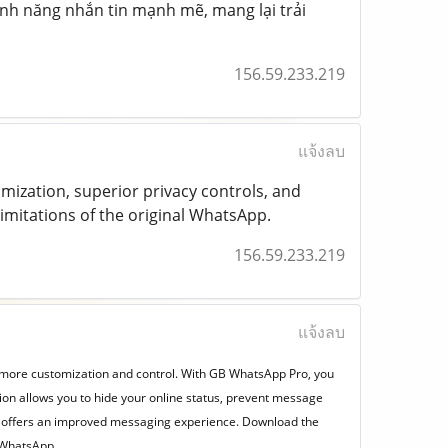
;nh năng nhắn tin mạnh mẽ, mang lại trải
156.59.233.219
แจ้งลบ
zation, superior privacy controls, and
imitations of the original WhatsApp.
156.59.233.219
แจ้งลบ
ek more customization and control. With GB WhatsApp Pro, you
ion allows you to hide your online status, prevent message
o offers an improved messaging experience. Download the
 WhatsApp.