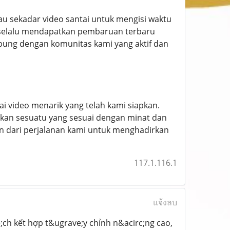
u sekadar video santai untuk mengisi waktu
 selalu mendapatkan pembaruan terbaru
bung dengan komunitas kami yang aktif dan
ai video menarik yang telah kami siapkan.
ukan sesuatu yang sesuai dengan minat dan
n dari perjalanan kami untuk menghadirkan
117.1.116.1
แจ้งลบ
ch kết hợp t&ugrave;y chỉnh n&acirc;ng cao,