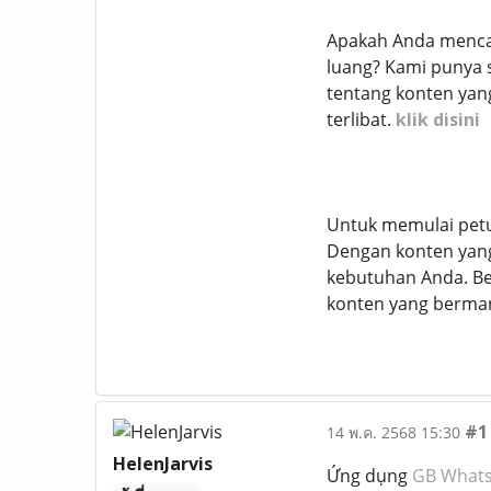
Apakah Anda mencar
luang? Kami punya 
tentang konten yan
terlibat.
klik disini
Untuk memulai petua
Dengan konten yang
kebutuhan Anda. Be
konten yang berma
#1
14 พ.ค. 2568 15:30
HelenJarvis
Ứng dụng
GB What