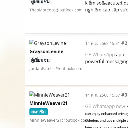
ผู้เยี่ยมชม
kiểm so&aacute;t qu
nghiệm cao cấp vượ
TheoMorenos@outlook.com
#2
14 พ.ค. 2568 15:31
GraysonLevine
GB WhatsApp
app r
ผู้เยี่ยมชม
powerful messaging 
JordanPatelss@outlook.com
#3
14 พ.ค. 2568 15:37
MinnieWeaver21
GB WhatsApp new
is
สมาชิก
can enjoy enhanced privacy
MinnieWeaver21@outlook.com
deletion, and use multipl
latest version and explor