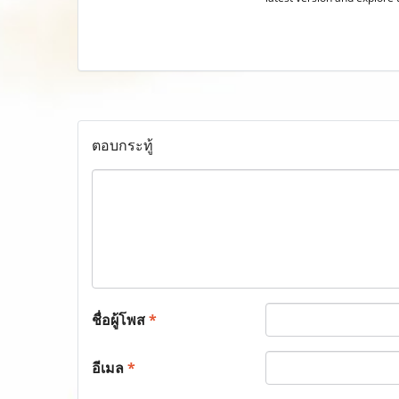
ตอบกระทู้
ชื่อผู้โพส
*
อีเมล
*