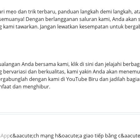
i mẹo dan trik terbaru, panduan langkah demi langkah, ata
semuanya! Dengan berlangganan saluran kami, Anda akan
g kami tawarkan. Jangan lewatkan kesempatan untuk berga
langan Anda bersama kami, klik di sini dan jelajahi berbag
 bervariasi dan berkualitas, kami yakin Anda akan menem
rgabunglah dengan kami di YouTube Biru dan jadilah bagia
nfaat dan menghibur.
sApp
c&aacute;ch mạng h&oacute;a giao tiếp bằng c&aacute;