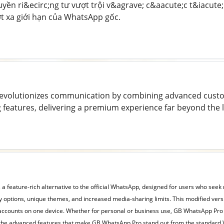
yền ri&ecirc;ng tư vượt trội v&agrave; c&aacute;c t&iacute
t xa giới hạn của WhatsApp gốc.
evolutionizes communication by combining advanced customi
features, delivering a premium experience far beyond the l
 a feature-rich alternative to the official WhatsApp, designed for users who se
 options, unique themes, and increased media-sharing limits. This modified vers
e accounts on one device. Whether for personal or business use, GB WhatsApp Pr
e the advanced features that make GB WhatsApp Pro stand out from the standard