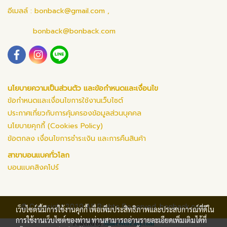
อีเมลล์ :
bonback@gmail.com
,
bonback@bonback.com
นโยบายความเป็นส่วนตัว และข้อกำหนดและเงื่อนไข
ข้อกำหนดและเงื่อนไขการใช้งานเว็บไซต์
ประกาศเกี่ยวกับการคุ้มครองข้อมูลส่วนบุคคล
นโยบายคุกกี้ (Cookies Policy)
ข้อตกลง เงื่อนไขการชำระเงิน และการคืนสินค้า
สาขาบอนแบคทั่วโลก
บอนแบคสิงคโปร์
© Copyright 2019 All Rights Reserved. bonback.com
เว็บไซต์นี้มีการใช้งานคุกกี้ เพื่อเพิ่มประสิทธิภาพและประสบการณ์ที่ดีใน
การใช้งานเว็บไซต์ของท่าน ท่านสามารถอ่านรายละเอียดเพิ่มเติมได้ที่
Powered by
MakeWebEasy.com