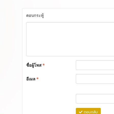
ตอบกระทู้
ชื่อผู้โพส
*
อีเมล
*
ตอบกลับ