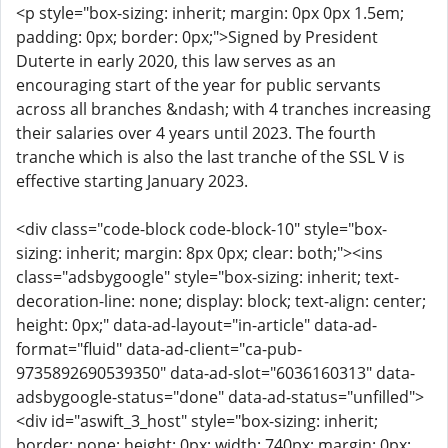
<p style="box-sizing: inherit; margin: 0px 0px 1.5em;
padding: 0px; border: 0px;">Signed by President
Duterte in early 2020, this law serves as an
encouraging start of the year for public servants
across all branches &ndash; with 4 tranches increasing
their salaries over 4 years until 2023. The fourth
tranche which is also the last tranche of the SSL V is
effective starting January 2023.
<div class="code-block code-block-10" style="box-
sizing: inherit; margin: 8px 0px; clear: both;"><ins
class="adsbygoogle" style="box-sizing: inherit; text-
decoration-line: none; display: block; text-align: center;
height: 0px;" data-ad-layout="in-article" data-ad-
format="fluid" data-ad-client="ca-pub-
9735892690539350" data-ad-slot="6036160313" data-
adsbygoogle-status="done" data-ad-status="unfilled">
<div id="aswift_3_host" style="box-sizing: inherit;
border: none; height: 0px; width: 740px; margin: 0px;