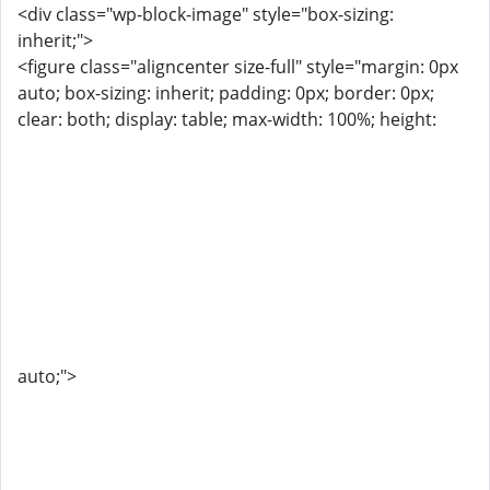
<div class="wp-block-image" style="box-sizing:
inherit;">
<figure class="aligncenter size-full" style="margin: 0px
auto; box-sizing: inherit; padding: 0px; border: 0px;
clear: both; display: table; max-width: 100%; height:
auto;">