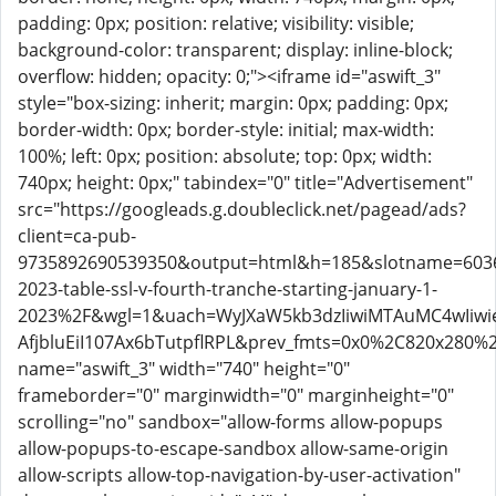
padding: 0px; position: relative; visibility: visible;
background-color: transparent; display: inline-block;
overflow: hidden; opacity: 0;"><iframe id="aswift_3"
style="box-sizing: inherit; margin: 0px; padding: 0px;
border-width: 0px; border-style: initial; max-width:
100%; left: 0px; position: absolute; top: 0px; width:
740px; height: 0px;" tabindex="0" title="Advertisement"
src="https://googleads.g.doubleclick.net/pagead/ads?
client=ca-pub-
9735892690539350&output=html&h=185&slotname=603
2023-table-ssl-v-fourth-tranche-starting-january-1-
2023%2F&wgl=1&uach=WyJXaW5kb3dzIiwiMTAuMC4wIiwi
AfjbluEiI107Ax6bTutpflRPL&prev_fmts=0x0%2C820x2
name="aswift_3" width="740" height="0"
frameborder="0" marginwidth="0" marginheight="0"
scrolling="no" sandbox="allow-forms allow-popups
allow-popups-to-escape-sandbox allow-same-origin
allow-scripts allow-top-navigation-by-user-activation"