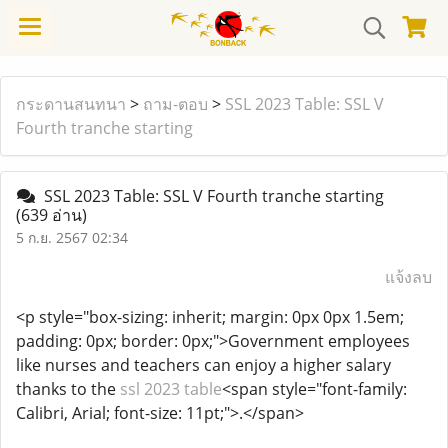
กระดานสนทนา
>
ถาม-ตอบ
>
SSL 2023 Table: SSL V
Fourth tranche starting
SSL 2023 Table: SSL V Fourth tranche starting
(639 อ่าน)
5 ก.ย. 2567 02:34
แจ้งลบ
<p style="box-sizing: inherit; margin: 0px 0px 1.5em;
padding: 0px; border: 0px;">Government employees
like nurses and teachers can enjoy a higher salary
thanks to the
ssl 2023 table
<span style="font-family:
Calibri, Arial; font-size: 11pt;">.</span>