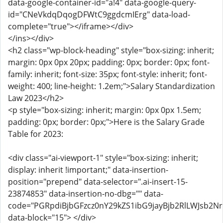
data-google-container-id="a!4" data-google-query-
id="CNeVkdqDqogDFWtC9ggdcmIErg" data-load-
complete="true"></iframe></div>
</ins></div>
<h2 class="wp-block-heading" style="box-sizing: inherit;
margin: 0px 0px 20px; padding: 0px; border: 0px; font-
family: inherit; font-size: 35px; font-style: inherit; font-
weight: 400; line-height: 1.2em;">Salary Standardization
Law 2023</h2>
<p style="box-sizing: inherit; margin: 0px 0px 1.5em;
padding: 0px; border: 0px;">Here is the Salary Grade
Table for 2023:
<div class="ai-viewport-1" style="box-sizing: inherit;
display: inherit !important;" data-insertion-
position="prepend" data-selector=".ai-insert-15-
23874853" data-insertion-no-dbg="" data-
code="PGRpdiBjbGFzcz0nY29kZS1ibG9jayBjb2RlLWJsb2
data-block="15"> </div>