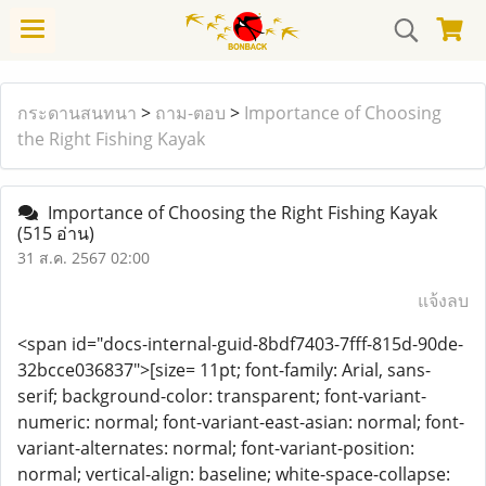
กระดานสนทนา
>
ถาม-ตอบ
>
Importance of Choosing
the Right Fishing Kayak
Importance of Choosing the Right Fishing Kayak
(515 อ่าน)
31 ส.ค. 2567 02:00
แจ้งลบ
<span id="docs-internal-guid-8bdf7403-7fff-815d-90de-
32bcce036837">[size= 11pt; font-family: Arial, sans-
serif; background-color: transparent; font-variant-
numeric: normal; font-variant-east-asian: normal; font-
variant-alternates: normal; font-variant-position:
normal; vertical-align: baseline; white-space-collapse: