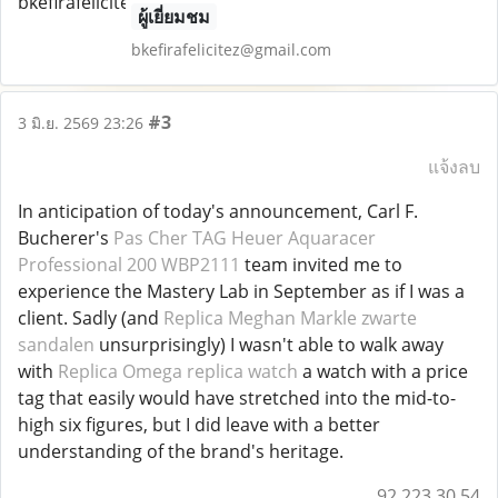
ผู้เยี่ยมชม
bkefirafelicitez@gmail.com
#3
3 มิ.ย. 2569 23:26
แจ้งลบ
In anticipation of today's announcement, Carl F.
Bucherer's
Pas Cher TAG Heuer Aquaracer
Professional 200 WBP2111
team invited me to
experience the Mastery Lab in September as if I was a
client. Sadly (and
Replica Meghan Markle zwarte
sandalen
unsurprisingly) I wasn't able to walk away
with
Replica Omega replica watch
a watch with a price
tag that easily would have stretched into the mid-to-
high six figures, but I did leave with a better
understanding of the brand's heritage.
92.223.30.54