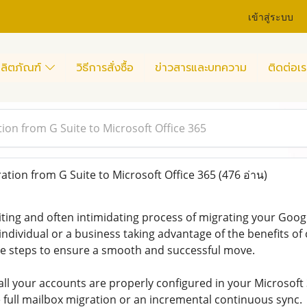
เข้าสู่ระบบ
ลิตภัณฑ์
วิธีการสั่งซื้อ
ข่าวสารและบทความ
ติดต่อเร
ion from G Suite to Microsoft Office 365
tion from G Suite to Microsoft Office 365
(476 อ่าน)
ting and often intimidating process of migrating your Goog
individual or a business taking advantage of the benefits of
e steps to ensure a smooth and successful move.
t all your accounts are properly configured in your Microsof
e full mailbox migration or an incremental continuous sync.