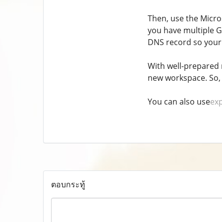
Then, use the Micro
you have multiple G
DNS record so your 
With well-prepared 
new workspace. So, 
You can also use
exp
ตอบกระทู้