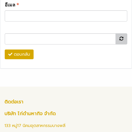
อีเมล
*
ตอบกลับ
ติดต่อเรา
บริษัท ไก่ดำมหากิจ จำกัด
133 หมู่17 นิคมอุตสาหกรรมบางพลี