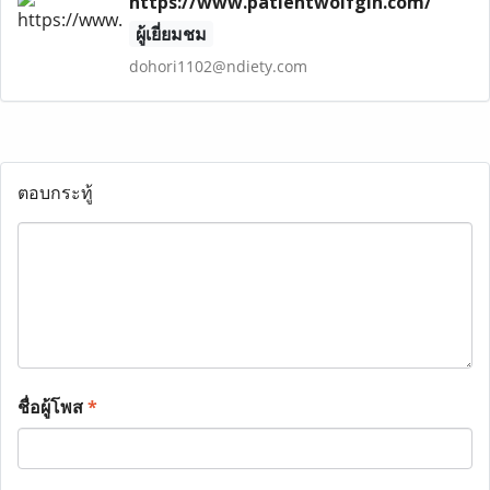
https://www.patientwolfgin.com/
ผู้เยี่ยมชม
dohori1102@ndiety.com
ตอบกระทู้
ชื่อผู้โพส
*