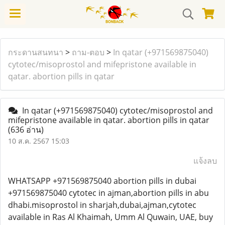
กระดานสนทนา
>
ถาม-ตอบ
>
In qatar (+971569875040)
cytotec/misoprostol and mifepristone available in
qatar. abortion pills in qatar
In qatar (+971569875040) cytotec/misoprostol and
mifepristone available in qatar. abortion pills in qatar
(636 อ่าน)
10 ส.ค. 2567 15:03
แจ้งลบ
WHATSAPP +971569875040 abortion pills in dubai
+971569875040 cytotec in ajman,abortion pills in abu
dhabi.misoprostol in sharjah,dubai,ajman,cytotec
available in Ras Al Khaimah, Umm Al Quwain, UAE, buy