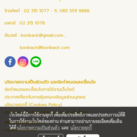
โทรศัพท์ : 02 315 1077 - 9, 085 559 9888
แฟกซ์ : 02 315 1078
อีเมลล์ :
bonback@gmail.com
,
bonback@bonback.com
นโยบายความเป็นส่วนตัว และข้อกำหนดและเงื่อนไข
ข้อกำหนดและเงื่อนไขการใช้งานเว็บไซต์
ประกาศเกี่ยวกับการคุ้มครองข้อมูลส่วนบุคคล
นโยบายคุกกี้ (Cookies Policy)
ข้อตกลง เงื่อนไขการชำระเงิน และการคืนสินค้า
เว็บไซต์นี้มีการใช้งานคุกกี้ เพื่อเพิ่มประสิทธิภาพและประสบการณ์ที่ดี
ในการใช้งานเว็บไซต์ของท่าน ท่านสามารถอ่านรายละเอียดเพิ่มเติม
สาขาบอนแบคทั่วโลก
ได้ที่
นโยบายความเป็นส่วนตัว
และ
นโยบายคุกกี้
บอนแบคสิงคโปร์