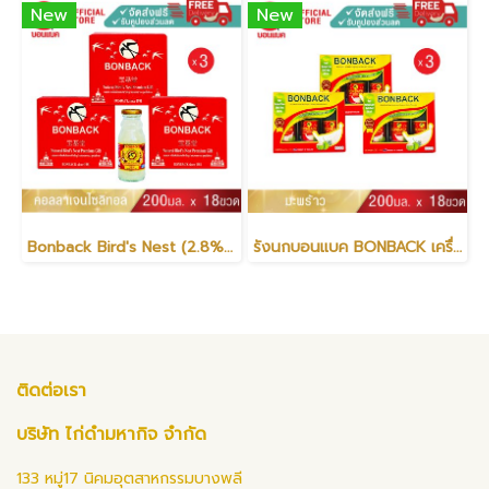
New
New
Bonback Bird's Nest (2.8%) Beverage with Collagen Xylitol Formula 200ml
รังนกบอนแบค BONBACK เครื่องดื่มรังนกแท้สำเร็จรูป 100% จากถ้ำธรรมชาติ สูตรมะพร้าว 200 มล. (3 แพค)
ติดต่อเรา
บริษัท ไก่ดำมหากิจ จำกัด
133 หมู่17 นิคมอุตสาหกรรมบางพลี