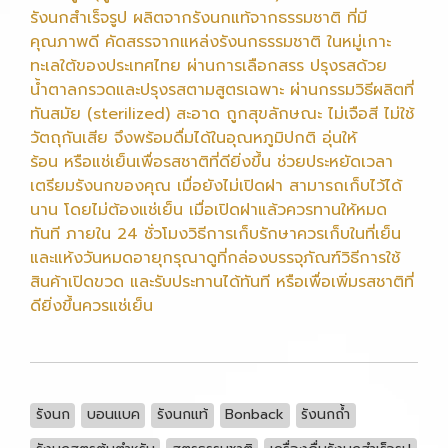
รังนกสำเร็จรูป ผลิตจากรังนกแท้จากธรรมชาติ ที่มี
คุณภาพดี คัดสรรจากแหล่งรังนกธรรมชาติ ในหมู่เกาะ
ทะเลใต้ของประเทศไทย ผ่านการเลือกสรร ปรุงรสด้วย
น้ำตาลกรวดและปรุงรสตามสูตรเฉพาะ ผ่านกรรมวิธีผลิตที่
ทันสมัย (sterilized) สะอาด ถูกสุขลักษณะ ไม่เจือสี ไม่ใช้
วัตถุกันเสีย จึงพร้อมดื่มได้ในอุณหภูมิปกติ อุ่นให้
ร้อน หรือแช่เย็นเพื่อรสชาติที่ดียิ่งขึ้น ช่วยประหยัดเวลา
เตรียมรังนกของคุณ เมื่อยังไม่เปิดฝา สามารถเก็บไว้ได้
นาน โดยไม่ต้องแช่เย็น เมื่อเปิดฝาแล้วควรทานให้หมด
ทันที ภายใน 24 ชั่วโมงวิธีการเก็บรักษาควรเก็บในที่เย็น
และแห้งวันหมดอายุกรุณาดูที่กล่องบรรจุภัณฑ์วิธีการใช้
สินค้าเปิดขวด และรับประทานได้ทันที หรือเพื่อเพิ่มรสชาติที่
ดียิ่งขึ้นควรแช่เย็น
รังนก
บอนแบค
รังนกแท้
Bonback
รังนกถ้ำ