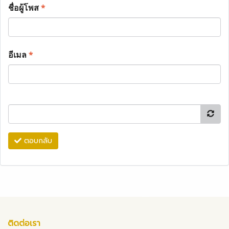
ชื่อผู้โพส
*
อีเมล
*
ตอบกลับ
ติดต่อเรา