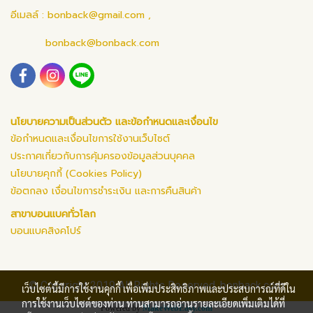
อีเมลล์ :
bonback@gmail.com
,
bonback@bonback.com
นโยบายความเป็นส่วนตัว และข้อกำหนดและเงื่อนไข
ข้อกำหนดและเงื่อนไขการใช้งานเว็บไซต์
ประกาศเกี่ยวกับการคุ้มครองข้อมูลส่วนบุคคล
นโยบายคุกกี้ (Cookies Policy)
ข้อตกลง เงื่อนไขการชำระเงิน และการคืนสินค้า
สาขาบอนแบคทั่วโลก
บอนแบคสิงคโปร์
© Copyright 2019 All Rights Reserved. bonback.com
เว็บไซต์นี้มีการใช้งานคุกกี้ เพื่อเพิ่มประสิทธิภาพและประสบการณ์ที่ดีใน
การใช้งานเว็บไซต์ของท่าน ท่านสามารถอ่านรายละเอียดเพิ่มเติมได้ที่
Powered by
MakeWebEasy.com