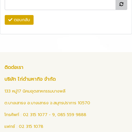
ตอบกลับ
ติดต่อเรา
บริษัท ไก่ดำมหากิจ จำกัด
133 หมู่17 นิคมอุตสาหกรรมบางพลี
ต.บางเสาธง อ.บางเสาธง จ.สมุทรปราการ 10570
โทรศัพท์ : 02 315 1077 - 9, 085 559 9888
แฟกซ์ : 02 315 1078