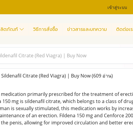
เข้าสู่ระบบ
ลิตภัณฑ์
วิธีการสั่งซื้อ
ข่าวสารและบทความ
ติดต่อเร
ldenafil Citrate (Red Viagra) | Buy Now
Sildenafil Citrate (Red Viagra) | Buy Now
(609 อ่าน)
 medication primarily prescribed for the treatment of erecti
a 150 mg is sildenafil citrate, which belongs to a class of d
an is sexually stimulated, this medication works by increasi
ntenance of an erection. Fildena 150 mg and Cenforce 200m
 the penis, allowing for improved circulation and better ere