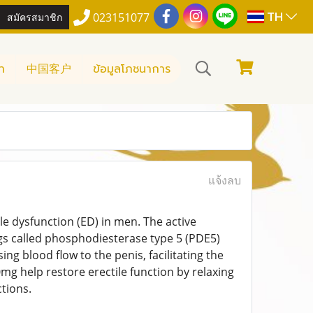
TH
สมัครสมาชิก
023151077
า
中国客户
ข้อมูลโภชนาการ
แจ้งลบ
le dysfunction (ED) in men. The active
rugs called phosphodiesterase type 5 (PDE5)
ng blood flow to the penis, facilitating the
g help restore erectile function by relaxing
ctions.