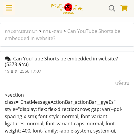
กระดานสนทนา
>
ถาม-ตอบ
>
Can YouTube Shorts be
embedded in website?
Can YouTube Shorts be embedded in website?
(5378 อ่าน)
19 ธ.ค. 2566 17:07
แจ้งลบ
<section
class="ChatMessageActionBar_actionBar__gyeEs"
style="display: flex; flex-direction: row; gap: var(--pdl-
spacing-x-sm); font-style: normal; font-variant-
ligatures: normal; font-variant-caps: normal; font-
weight: 400; font-family: -apple-system, system-ui,