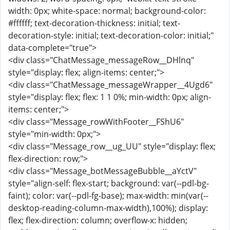
width: 0px; white-space: normal; background-color:
#ffffff; text-decoration-thickness: initial; text-
decoration-style: initial; text-decoration-color: initial;"
data-complete="true">
<div class="ChatMessage_messageRow__DHlnq"
style="display: flex; align-items: center;">
<div class="ChatMessage_messageWrapper__4Ugd6"
style="display: flex; flex: 1 1 0%; min-width: 0px; align-
items: center;">
<div class="Message_rowWithFooter__FShU6"
style="min-width: 0px;">
<div class="Message_row__ug_UU" style="display: flex;
flex-direction: row;">
<div class="Message_botMessageBubble__aYctV"
style="align-self: flex-start; background: var(--pdl-bg-
faint); color: var(--pdl-fg-base); max-width: min(var(--
desktop-reading-column-max-width),100%); display:
flex; flex-direction: column; overflow-x: hidden;