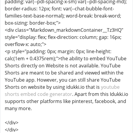
padding: var(--pdl-spacing-x-sm) var(--pdl-spacing-md);
border-radius: 12px; font: var(--chat-bubble-font-
families-text-base-normal); word-break: break-word;
box-sizing: border-box;">
<div class="Markdown_markdownContainer__Tz3HQ"
style="display: flex; flex-direction: column; gap: 16px;
overflow-x: auto;">
<p style="padding: 0px; margin: 0px; line-height:
calc(1em + 0.4375rem);">the ability to embed YouTube
Shorts directly on Website is not available. YouTube
Shorts are meant to be shared and viewed within the
YouTube app. However, you can still share YouTube
Shorts on website by using idukki.io that is
youtube
shorts embed code generator
. Apart from this Idukki.io
supports other platforms like pinterest, facebook, and
many more.
</div>
</div>