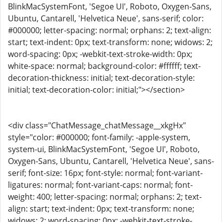
BlinkMacSystemFont, 'Segoe UI', Roboto, Oxygen-Sans,
Ubuntu, Cantarell, 'Helvetica Neue', sans-serif; color:
#000000; letter-spacing: normal; orphans: 2; text-align:
start; text-indent: 0px; text-transform: none; widows: 2;
word-spacing: 0px; -webkit-text-stroke-width: 0px;
white-space: normal; background-color: #ffffff; text-
decoration-thickness: initial; text-decoration-style:
initial; text-decoration-color: initial;"></section>
<div class="ChatMessage_chatMessage__xkgHx"
style="color: #000000; font-family: -apple-system,
system-ui, BlinkMacSystemFont, 'Segoe UI', Roboto,
Oxygen-Sans, Ubuntu, Cantarell, 'Helvetica Neue', sans-
serif; font-size: 16px; font-style: normal; font-variant-
ligatures: normal; font-variant-caps: normal; font-
weight: 400; letter-spacing: normal; orphans: 2; text-
align: start; text-indent: 0px; text-transform: none;
widows: 2; word-spacing: 0px; -webkit-text-stroke-