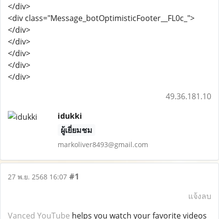
</div>
<div class="Message_botOptimisticFooter__FL0c_">
</div>
</div>
</div>
</div>
</div>
49.36.181.10
idukki
ผู้เยี่ยมชม
markoliver8493@gmail.com
#1
27 พ.ย. 2568 16:07
แจ้งลบ
Vanced YouTube
helps you watch your favorite videos