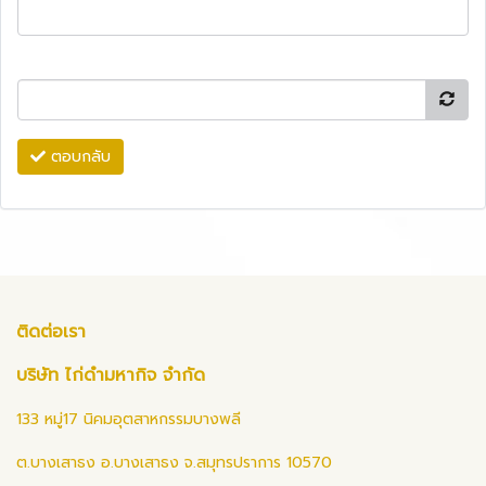
ตอบกลับ
ติดต่อเรา
บริษัท ไก่ดำมหากิจ จำกัด
133 หมู่17 นิคมอุตสาหกรรมบางพลี
ต.บางเสาธง อ.บางเสาธง จ.สมุทรปราการ 10570