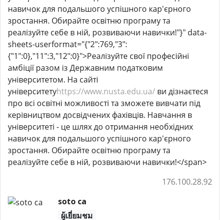
навичок для подальшого успішного кар'єрного
зростання. Обирайте освітню програму та
реалізуйте себе в ній, розвиваючи навички!"}" data-
sheets-userformat="{"2":769,"3":
{"1":0},"11":3,"12":0}">Реалізуйте свої професійні
амбіції разом із Державним податковим
університетом. На сайті
університету
https://www.nusta.edu.ua/
ви дізнаєтеся
про всі освітні можливості та зможете вивчати під
керівництвом досвідчених фахівців. Навчання в
університеті - це шлях до отримання необхідних
навичок для подальшого успішного кар'єрного
зростання. Обирайте освітню програму та
реалізуйте себе в ній, розвиваючи навички!</span>
176.100.28.92
soto ca
ผู้เยี่ยมชม