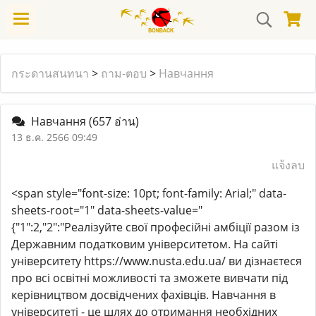
กระดานสนทนา
>
ถาม-ตอบ
>
Навчання
Навчання
(657 อ่าน)
13 ธ.ค. 2566 09:49
แจ้งลบ
<span style="font-size: 10pt; font-family: Arial;" data-
sheets-root="1" data-sheets-value="
{"1":2,"2":"Реалізуйте свої професійні амбіції разом із
Державним податковим університетом. На сайті
університету https://www.nusta.edu.ua/ ви дізнаєтеся
про всі освітні можливості та зможете вивчати під
керівництвом досвідчених фахівців. Навчання в
університеті - це шлях до отримання необхідних