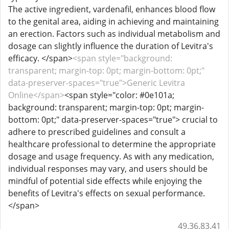
The active ingredient, vardenafil, enhances blood flow
to the genital area, aiding in achieving and maintaining
an erection. Factors such as individual metabolism and
dosage can slightly influence the duration of Levitra's
efficacy. </span>
<span style="background:
transparent; margin-top: 0pt; margin-bottom: 0pt;"
data-preserver-spaces="true">Generic Levitra
Online</span>
<span style="color: #0e101a;
background: transparent; margin-top: 0pt; margin-
bottom: 0pt;" data-preserver-spaces="true"> crucial to
adhere to prescribed guidelines and consult a
healthcare professional to determine the appropriate
dosage and usage frequency. As with any medication,
individual responses may vary, and users should be
mindful of potential side effects while enjoying the
benefits of Levitra's effects on sexual performance.
</span>
49.36.83.41