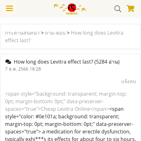
กระดานสนทนา
>
ถาม-ตอบ
>
How long does Levitra
effect last?
How long does Levitra effect last?
(5284 อ่าน)
7 ธ.ค. 2566 18:28
แจ้งลบ
<span style="background: transparent; margin-top:
0pt; margin-bottom: 0pt;" data-preserver-
spaces="true">Cheap Levitra Online</span>
<span
style="color: #0e101a; background: transparent;
margin-top: 0pt; margin-bottom: 0pt;" data-preserver-
spaces="true"> a medication for erectile dysfunction,
typically exhi***s its effects for about four to six hours.