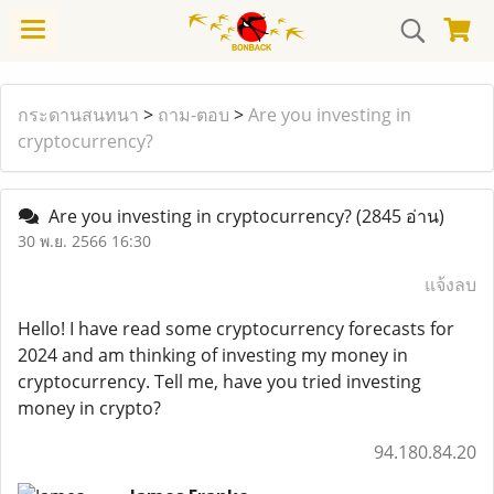
กระดานสนทนา
>
ถาม-ตอบ
>
Are you investing in
cryptocurrency?
Are you investing in cryptocurrency?
(2845 อ่าน)
30 พ.ย. 2566 16:30
แจ้งลบ
Hello! I have read some cryptocurrency forecasts for
2024 and am thinking of investing my money in
cryptocurrency. Tell me, have you tried investing
money in crypto?
94.180.84.20