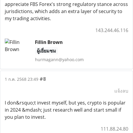
appreciate FBS Forex's strong regulatory stance across
jurisdictions, which adds an extra layer of security to
my trading activities.
143.244.46.116
Fillin Brown
ผู้เยี่ยมชม
hurmagann@yahoo.com
#8
1 ก.ค. 2568 23:49
แจ้งลบ
I don&rsquo;t invest myself, but yes, crypto is popular
in 2024 &mdash; just research well and start small if
you plan to invest.
111.88.24.80