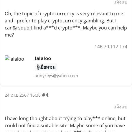
แจ้งลบ
Oh, the topic of cryptocurrency is very relevant to me
and I prefer to play cryptocurrency gambling. But I
can&rsquo;t find a***d crypto***. Maybe you can help
me?
146.70.112.174
lalaloo
ผู้เยี่ยมชม
annykeys@yahoo.com
#4
24 เม.ย 2567 16:36
แจ้งลบ
I have long thought about trying to play*** online, but
could not find a suitable site. Maybe some of you have