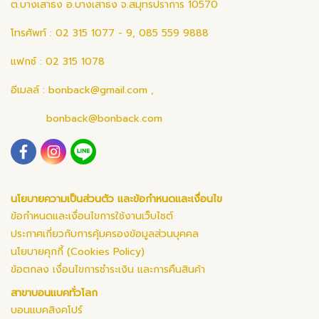
ต.บางเสาธง อ.บางเสาธง จ.สมุทรปราการ 10570
โทรศัพท์ : 02 315 1077 - 9, 085 559 9888
แฟกซ์ : 02 315 1078
อีเมลล์ :
bonback@gmail.com
,
bonback@bonback.com
นโยบายความเป็นส่วนตัว และข้อกำหนดและเงื่อนไข
ข้อกำหนดและเงื่อนไขการใช้งานเว็บไซต์
ประกาศเกี่ยวกับการคุ้มครองข้อมูลส่วนบุคคล
นโยบายคุกกี้ (Cookies Policy)
ข้อตกลง เงื่อนไขการชำระเงิน และการคืนสินค้า
สาขาบอนแบคทั่วโลก
บอนแบคสิงคโปร์