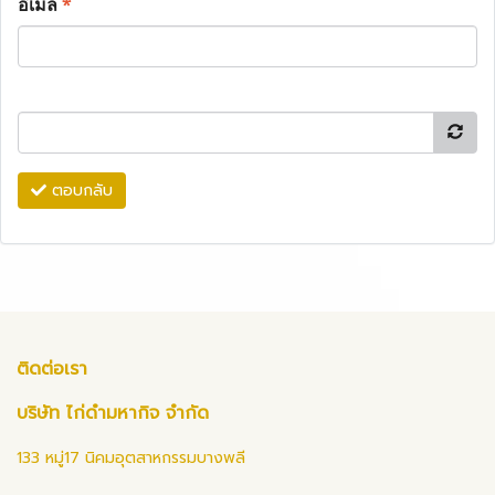
อีเมล
*
ตอบกลับ
ติดต่อเรา
บริษัท ไก่ดำมหากิจ จำกัด
133 หมู่17 นิคมอุตสาหกรรมบางพลี