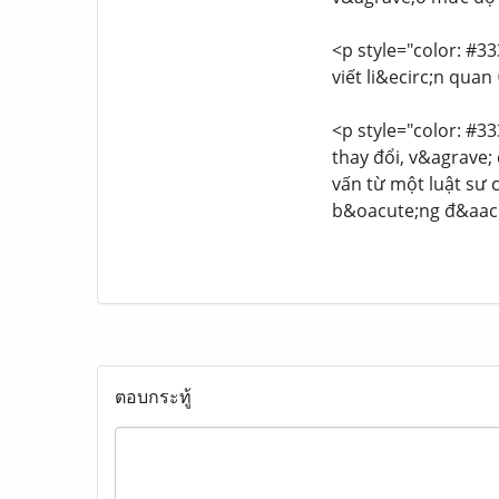
<p style="color: #33
viết li&ecirc;n quan
<p style="color: #33
thay đổi, v&agrave;
vấn từ một luật sư 
b&oacute;ng đ&aacu
ตอบกระทู้