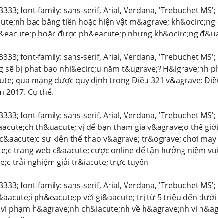
3333; font-family: sans-serif, Arial, Verdana, 'Trebuchet MS'
ute;nh bạc bằng tiền hoặc hiện vật m&agrave; kh&ocirc;n
eacute;p hoặc được ph&eacute;p nhưng kh&ocirc;ng đ&uac
3333; font-family: sans-serif, Arial, Verdana, 'Trebuchet MS'
 sẽ bị phạt bao nhi&ecirc;u năm t&ugrave;? H&igrave;nh p
te; qua mạng được quy định trong Điều 321 v&agrave; Điều
 2017. Cụ thể:
3333; font-family: sans-serif, Arial, Verdana, 'Trebuchet MS'
acute;ch th&uacute; vị để bạn tham gia v&agrave;o thế giới
 c&aacute;c sự kiện thể thao v&agrave; tr&ograve; chơi ma
;c trang web c&aacute; cược online để tận hưởng niềm vui
;c trải nghiệm giải tr&iacute; trực tuyến
3333; font-family: sans-serif, Arial, Verdana, 'Trebuchet MS'
aacute;i ph&eacute;p với gi&aacute; trị từ 5 triệu đến dướ
t vi phạm h&agrave;nh ch&iacute;nh về h&agrave;nh vi n&agr