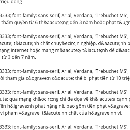
 triệu đồng
3333; font-family: sans-serif, Arial, Verdana, 'Trebuchet MS'; 
y thẩm quyền từ 6 th&aacute;ng đến 3 năm hoặc phạt t&ugr
3333; font-family: sans-serif, Arial, Verdana, 'Trebuchet MS';
cute; t&iacute;nh chất chuy&ecirc;n nghiệp, đ&aacute;nh bạc
 mạng internet hoặc mạng m&aacute;y t&iacute;nh để đ&aac
; từ 3 đến 7 năm.
3333; font-family: sans-serif, Arial, Verdana, 'Trebuchet MS'
ời tham gia c&ograve;n c&oacute; thể bị phạt tiền từ 10 triệ
3333; font-family: sans-serif, Arial, Verdana, 'Trebuchet MS';
te; qua mạng kh&ocirc;ng chỉ đe dọa về kh&iacute;a cạnh
ến h&igrave;nh phạt nặng nề, bao gồm tiền phạt v&agrave;
vi phạm v&agrave; t&iacute;nh chất của h&agrave;nh vi.
3333; font-family: sans-serif, Arial, Verdana, 'Trebuchet MS'