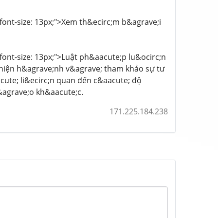
; font-size: 13px;">Xem th&ecirc;m b&agrave;i
; font-size: 13px;">Luật ph&aacute;p lu&ocirc;n
p hiện h&agrave;nh v&agrave; tham khảo sự tư
cute; li&ecirc;n quan đến c&aacute; độ
&agrave;o kh&aacute;c.
171.225.184.238