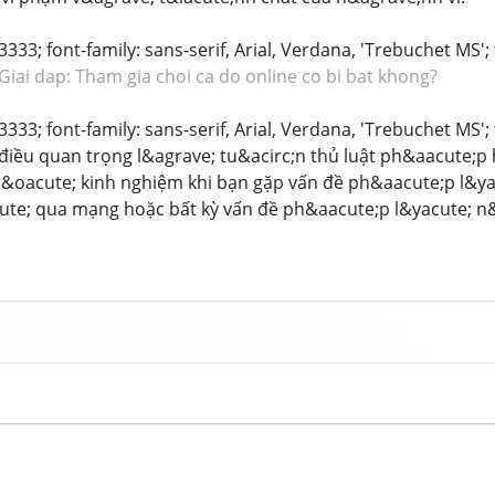
3333; font-family: sans-serif, Arial, Verdana, 'Trebuchet MS'
Giai dap: Tham gia choi ca do online co bi bat khong?
3333; font-family: sans-serif, Arial, Verdana, 'Trebuchet MS'
 điều quan trọng l&agrave; tu&acirc;n thủ luật ph&aacute;
c&oacute; kinh nghiệm khi bạn gặp vấn đề ph&aacute;p l&ya
te; qua mạng hoặc bất kỳ vấn đề ph&aacute;p l&yacute; n