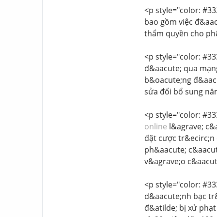
<p style="color: #33
bao gồm việc đ&aac
thẩm quyền cho ph&
<p style="color: #33
đ&aacute; qua mạng
b&oacute;ng đ&aacu
sửa đổi bổ sung năm
<p style="color: #33
online
l&agrave; c&a
đặt cược tr&ecirc;n
ph&aacute; c&aacute
v&agrave;o c&aacute
<p style="color: #33
đ&aacute;nh bạc tr&
đ&atilde; bị xử phạ