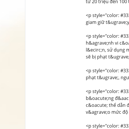
từ 20 triệu đến 100
<p style="color: #33
giam giữ t&ugrave;
<p style="color: #33
h&agrave;nh vi c&oa
l&ecirc;n, sử dụng
sẽ bị phạt t&ugrave
<p style="color: #33
phạt t&ugrave;, ngư
<p style="color: #33
b&oacute;ng đ&aacu
c&oacute; thể dẫn đ
v&agrave;o mức độ 
<p style="color: #33