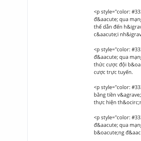
<p style="color: #33
đ&aacute; qua mạng
thể dẫn đến h&igrav
c&aacute;i nh&igrav
<p style="color: #33
đ&aacute; qua mạng
thức cược đội b&oa
cược trực tuyến.
<p style="color: #33
bằng tiền v&agrave;
thực hiện th&ocirc;
<p style="color: #33
đ&aacute; qua mạng
b&oacute;ng đ&aacu