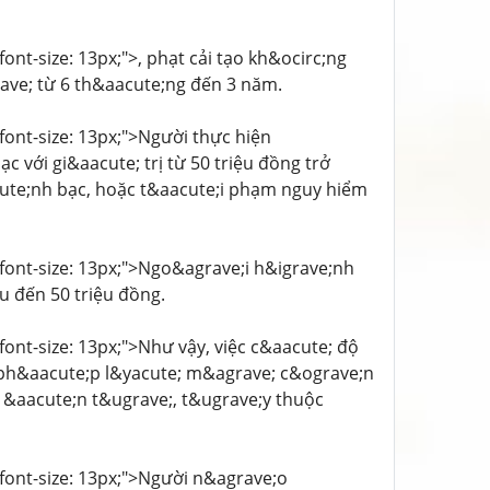
font-size: 13px;">, phạt cải tạo kh&ocirc;ng
ave; từ 6 th&aacute;ng đến 3 năm.
 font-size: 13px;">Người thực hiện
 với gi&aacute; trị từ 50 triệu đồng trở
ute;nh bạc, hoặc t&aacute;i phạm nguy hiểm
; font-size: 13px;">Ngo&agrave;i h&igrave;nh
u đến 50 triệu đồng.
 font-size: 13px;">Như vậy, việc c&aacute; độ
 ph&aacute;p l&yacute; m&agrave; c&ograve;n
 &aacute;n t&ugrave;, t&ugrave;y thuộc
; font-size: 13px;">Người n&agrave;o