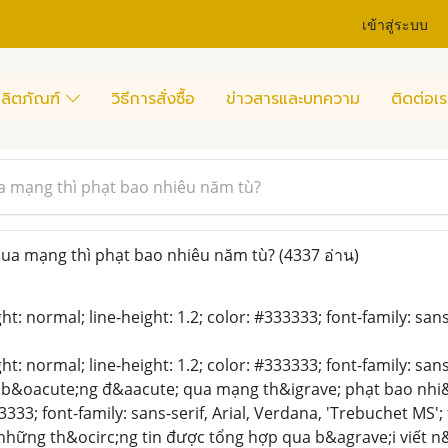
เข้าสู่ระบบ
ลิตภัณฑ์
วิธีการสั่งซื้อ
ข่าวสารและบทความ
ติดต่อเร
a mạng thì phạt bao nhiêu năm tù?
ua mạng thì phạt bao nhiêu năm tù?
(4337 อ่าน)
ht: normal; line-height: 1.2; color: #333333; font-family: sans
ht: normal; line-height: 1.2; color: #333333; font-family: sans
 b&oacute;ng đ&aacute; qua mạng th&igrave; phạt bao nhi
3333; font-family: sans-serif, Arial, Verdana, 'Trebuchet MS'
 những th&ocirc;ng tin được tổng hợp qua b&agrave;i viết n