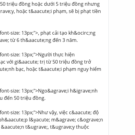
i 50 triệu đồng hoặc dưới 5 triệu đồng nhưng
ave;y, hoặc t&aacute;i phạm, sẽ bị phạt tiền
font-size: 13px;">, phạt cải tạo kh&ocirc;ng
ave; từ 6 th&aacute;ng đến 3 năm.
 font-size: 13px;">Người thực hiện
 với gi&aacute; trị từ 50 triệu đồng trở
ute;nh bạc, hoặc t&aacute;i phạm nguy hiểm
; font-size: 13px;">Ngo&agrave;i h&igrave;nh
u đến 50 triệu đồng.
 font-size: 13px;">Như vậy, việc c&aacute; độ
 ph&aacute;p l&yacute; m&agrave; c&ograve;n
 &aacute;n t&ugrave;, t&ugrave;y thuộc