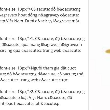
'; font-size: 13px;">C&aacute; độ b&oacute;ng
v&agrave;o hoạt động n&agrave;y c&oacute;
;p Việt Nam. Dưới đ&acirc;y l&agrave; một
; font-size: 13px;">1. C&aacute; độ b&oacute;ng
 đ&aacute; qua mạng l&agrave; h&igrave;nh
circ;ng qua c&aacute;c trang web c&aacute;
; font-size: 13px;">Người tham gia đặt cược
cute; độ b&oacute;ng đ&aacute; c&oacute; thể
 c&aacute;c trang web c&aacute; cược.
; font-size: 13px;">2. C&aacute; độ b&oacute;ng
&aacute;p luật Việt Nam, c&aacute; độ
nh bạc tr&aacute;i ph&eacute;p.