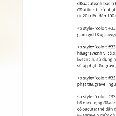
đ&aacute;nh bạc tr&
đ&atilde; bị xử phạ
từ 20 triệu đến 100
<p style="color: #33
giam giữ t&ugrave;
<p style="color: #33
h&agrave;nh vi c&oa
l&ecirc;n, sử dụng
sẽ bị phạt t&ugrave
<p style="color: #33
phạt t&ugrave;, ngư
<p style="color: #33
b&oacute;ng đ&aacu
c&oacute; thể dẫn đ
v&agrave;o mức độ 