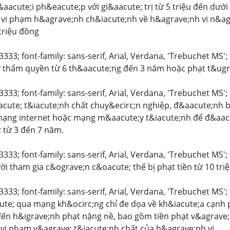
aacute;i ph&eacute;p với gi&aacute; trị từ 5 triệu đến dướ
t vi phạm h&agrave;nh ch&iacute;nh về h&agrave;nh vi n&agr
 triệu đồng
3333; font-family: sans-serif, Arial, Verdana, 'Trebuchet MS'; 
y thẩm quyền từ 6 th&aacute;ng đến 3 năm hoặc phạt t&ugr
3333; font-family: sans-serif, Arial, Verdana, 'Trebuchet MS';
cute; t&iacute;nh chất chuy&ecirc;n nghiệp, đ&aacute;nh bạc
 mạng internet hoặc mạng m&aacute;y t&iacute;nh để đ&aac
; từ 3 đến 7 năm.
3333; font-family: sans-serif, Arial, Verdana, 'Trebuchet MS'
ời tham gia c&ograve;n c&oacute; thể bị phạt tiền từ 10 triệ
3333; font-family: sans-serif, Arial, Verdana, 'Trebuchet MS';
te; qua mạng kh&ocirc;ng chỉ đe dọa về kh&iacute;a cạnh
ến h&igrave;nh phạt nặng nề, bao gồm tiền phạt v&agrave;
vi phạm v&agrave; t&iacute;nh chất của h&agrave;nh vi.