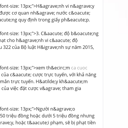
; font-size: 13px;">H&agrave;nh vi n&agrave;y
g được cơ quan nh&agrave; nước c&oacute;
ute;ng quy định trong giấy ph&eacute;p.
; font-size: 13px;">3. C&aacute; độ b&oacute;ng
hạt cho h&agrave;nh vi c&aacute; độ
 322 của Bộ luật H&igrave;nh sự năm 2015,
; font-size: 13px;">xem th&ecirc;m
ca cuoc
 của c&aacute; cược trực tuyến, với khả năng
y mắn trực tuyến. H&atilde;y kh&aacute;m
 của việc đặt cược v&agrave; tham gia
; font-size: 13px;">Người n&agrave;o
i 50 triệu đồng hoặc dưới 5 triệu đồng nhưng
ave;y, hoặc t&aacute;i phạm, sẽ bị phạt tiền