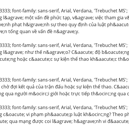
3333; font-family: sans-serif, Arial, Verdana, 'Trebuchet MS
 l&agrave; một vấn đề phức tạp, v&agrave; việc tham gia 
e;nh phạt h&igrave;nh sự theo quy định của luật ph&aacute
e;n tổng quan về vấn đề n&agrave;y.
3333; font-family: sans-serif, Arial, Verdana, 'Trebuchet MS'
 l&agrave; như thế n&agrave;o? C&aacute; độ b&oacute;ng
cute;ng hoặc c&aacute;c sự kiện thể thao kh&aacute;c th&o
3333; font-family: sans-serif, Arial, Verdana, 'Trebuchet MS'
 chờ đợi kết quả của trận đấu hoặc sự kiện thể thao. C&aa
ng qua người m&ocirc;i giới hoặc trực tiếp th&ocirc;ng qua
3333; font-family: sans-serif, Arial, Verdana, 'Trebuchet MS'
 c&oacute; vi phạm ph&aacute;p luật kh&ocirc;ng? Theo ph
te; qua mạng được coi l&agrave; h&agrave;nh vi đ&aacute;