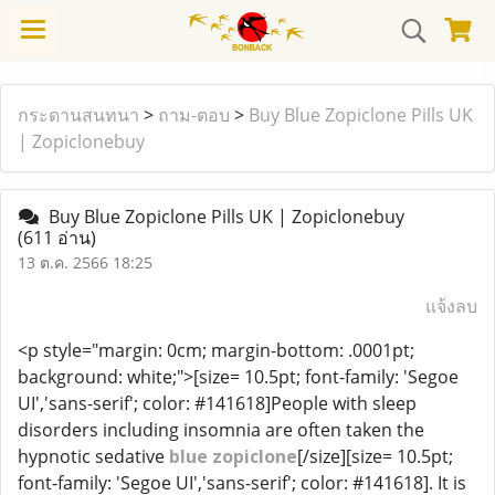
กระดานสนทนา
>
ถาม-ตอบ
>
Buy Blue Zopiclone Pills UK
| Zopiclonebuy
Buy Blue Zopiclone Pills UK | Zopiclonebuy
(611 อ่าน)
13 ต.ค. 2566 18:25
แจ้งลบ
<p style="margin: 0cm; margin-bottom: .0001pt;
background: white;">[size= 10.5pt; font-family: 'Segoe
UI','sans-serif'; color: #141618]People with sleep
disorders including insomnia are often taken the
hypnotic sedative
blue zopiclone
[/size][size= 10.5pt;
font-family: 'Segoe UI','sans-serif'; color: #141618]. It is