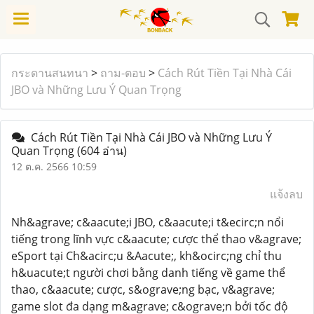
กระดานสนทนา
>
ถาม-ตอบ
>
Cách Rút Tiền Tại Nhà Cái
JBO và Những Lưu Ý Quan Trọng
Cách Rút Tiền Tại Nhà Cái JBO và Những Lưu Ý
Quan Trọng
(604 อ่าน)
12 ต.ค. 2566 10:59
แจ้งลบ
Nh&agrave; c&aacute;i JBO, c&aacute;i t&ecirc;n nổi
tiếng trong lĩnh vực c&aacute; cược thể thao v&agrave;
eSport tại Ch&acirc;u &Aacute;, kh&ocirc;ng chỉ thu
h&uacute;t người chơi bằng danh tiếng về game thể
thao, c&aacute; cược, s&ograve;ng bạc, v&agrave;
game slot đa dạng m&agrave; c&ograve;n bởi tốc độ