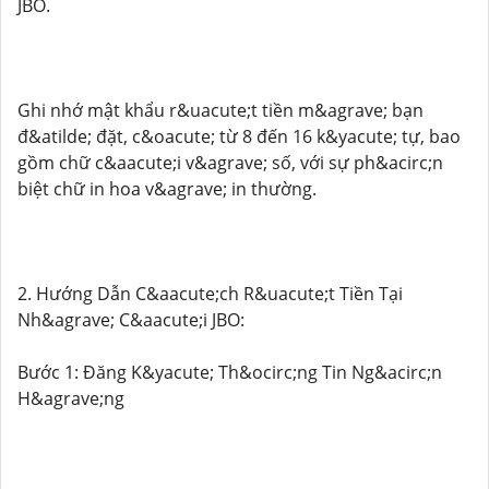
JBO.
Ghi nhớ mật khẩu r&uacute;t tiền m&agrave; bạn
đ&atilde; đặt, c&oacute; từ 8 đến 16 k&yacute; tự, bao
gồm chữ c&aacute;i v&agrave; số, với sự ph&acirc;n
biệt chữ in hoa v&agrave; in thường.
2. Hướng Dẫn C&aacute;ch R&uacute;t Tiền Tại
Nh&agrave; C&aacute;i JBO:
Bước 1: Đăng K&yacute; Th&ocirc;ng Tin Ng&acirc;n
H&agrave;ng