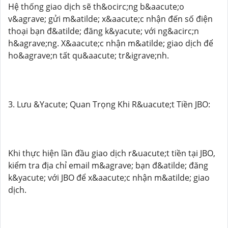
Hệ thống giao dịch sẽ th&ocirc;ng b&aacute;o
v&agrave; gửi m&atilde; x&aacute;c nhận đến số điện
thoại bạn đ&atilde; đăng k&yacute; với ng&acirc;n
h&agrave;ng. X&aacute;c nhận m&atilde; giao dịch để
ho&agrave;n tất qu&aacute; tr&igrave;nh.
3. Lưu &Yacute; Quan Trọng Khi R&uacute;t Tiền JBO:
Khi thực hiện lần đầu giao dịch r&uacute;t tiền tại JBO,
kiểm tra địa chỉ email m&agrave; bạn đ&atilde; đăng
k&yacute; với JBO để x&aacute;c nhận m&atilde; giao
dịch.