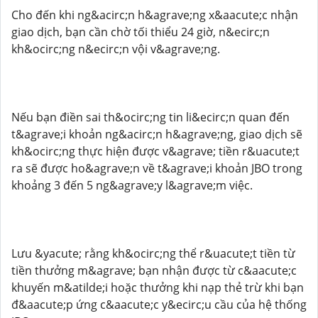
Cho đến khi ng&acirc;n h&agrave;ng x&aacute;c nhận
giao dịch, bạn cần chờ tối thiểu 24 giờ, n&ecirc;n
kh&ocirc;ng n&ecirc;n vội v&agrave;ng.
Nếu bạn điền sai th&ocirc;ng tin li&ecirc;n quan đến
t&agrave;i khoản ng&acirc;n h&agrave;ng, giao dịch sẽ
kh&ocirc;ng thực hiện được v&agrave; tiền r&uacute;t
ra sẽ được ho&agrave;n về t&agrave;i khoản JBO trong
khoảng 3 đến 5 ng&agrave;y l&agrave;m việc.
Lưu &yacute; rằng kh&ocirc;ng thể r&uacute;t tiền từ
tiền thưởng m&agrave; bạn nhận được từ c&aacute;c
khuyến m&atilde;i hoặc thưởng khi nạp thẻ trừ khi bạn
đ&aacute;p ứng c&aacute;c y&ecirc;u cầu của hệ thống