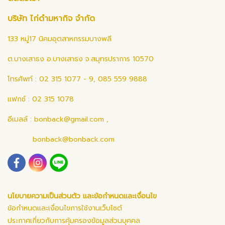
บริษัท ไก่ดำมหากิจ จำกัด
133 หมู่17 นิคมอุตสาหกรรมบางพลี
ต.บางเสาธง อ.บางเสาธง จ.สมุทรปราการ 10570
โทรศัพท์ : 02 315 1077 - 9, 085 559 9888
แฟกซ์ : 02 315 1078
อีเมลล์ :
bonback@gmail.com
,
bonback@bonback.com
นโยบายความเป็นส่วนตัว และข้อกำหนดและเงื่อนไข
ข้อกำหนดและเงื่อนไขการใช้งานเว็บไซต์
ประกาศเกี่ยวกับการคุ้มครองข้อมูลส่วนบุคคล