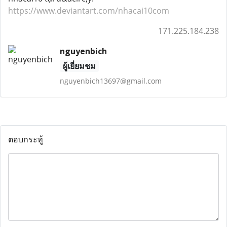
https://www.deviantart.com/nhacai10com
171.225.184.238
nguyenbich
ผู้เยี่ยมชม
nguyenbich13697@gmail.com
ตอบกระทู้