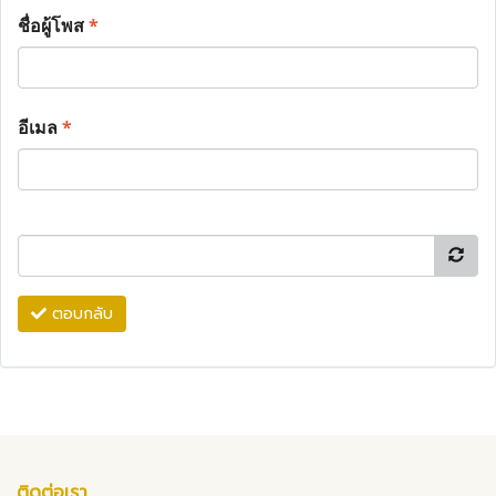
ชื่อผู้โพส
*
อีเมล
*
ตอบกลับ
ติดต่อเรา