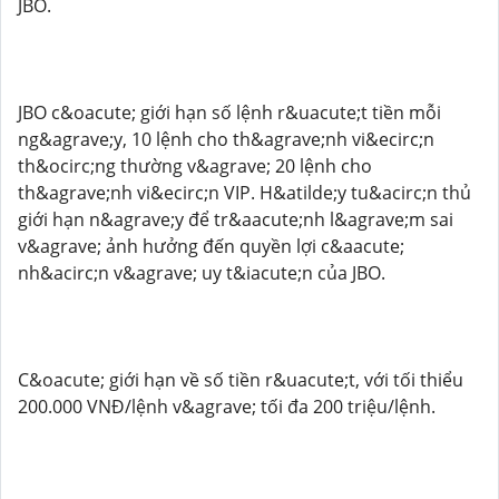
JBO.
JBO c&oacute; giới hạn số lệnh r&uacute;t tiền mỗi
ng&agrave;y, 10 lệnh cho th&agrave;nh vi&ecirc;n
th&ocirc;ng thường v&agrave; 20 lệnh cho
th&agrave;nh vi&ecirc;n VIP. H&atilde;y tu&acirc;n thủ
giới hạn n&agrave;y để tr&aacute;nh l&agrave;m sai
v&agrave; ảnh hưởng đến quyền lợi c&aacute;
nh&acirc;n v&agrave; uy t&iacute;n của JBO.
C&oacute; giới hạn về số tiền r&uacute;t, với tối thiểu
200.000 VNĐ/lệnh v&agrave; tối đa 200 triệu/lệnh.