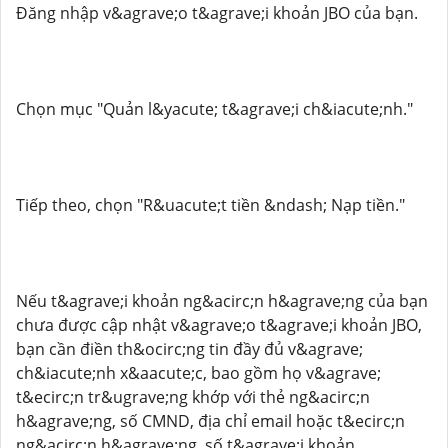
Đăng nhập v&agrave;o t&agrave;i khoản JBO của bạn.
Chọn mục "Quản l&yacute; t&agrave;i ch&iacute;nh."
Tiếp theo, chọn "R&uacute;t tiền &ndash; Nạp tiền."
Nếu t&agrave;i khoản ng&acirc;n h&agrave;ng của bạn
chưa được cập nhật v&agrave;o t&agrave;i khoản JBO,
bạn cần điền th&ocirc;ng tin đầy đủ v&agrave;
ch&iacute;nh x&aacute;c, bao gồm họ v&agrave;
t&ecirc;n tr&ugrave;ng khớp với thẻ ng&acirc;n
h&agrave;ng, số CMND, địa chỉ email hoặc t&ecirc;n
ng&acirc;n h&agrave;ng, số t&agrave;i khoản