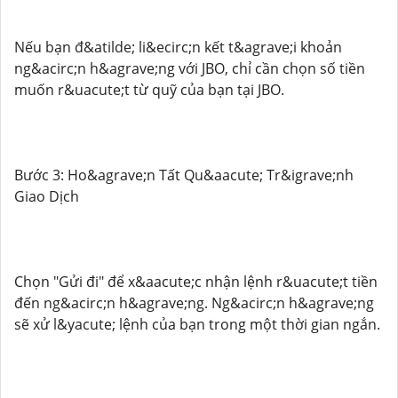
Nếu bạn đ&atilde; li&ecirc;n kết t&agrave;i khoản
ng&acirc;n h&agrave;ng với JBO, chỉ cần chọn số tiền
muốn r&uacute;t từ quỹ của bạn tại JBO.
Bước 3: Ho&agrave;n Tất Qu&aacute; Tr&igrave;nh
Giao Dịch
Chọn "Gửi đi" để x&aacute;c nhận lệnh r&uacute;t tiền
đến ng&acirc;n h&agrave;ng. Ng&acirc;n h&agrave;ng
sẽ xử l&yacute; lệnh của bạn trong một thời gian ngắn.