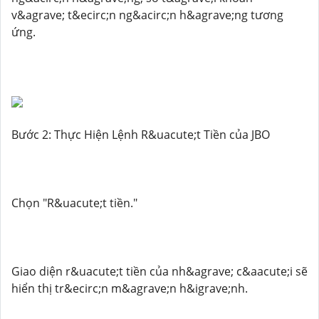
v&agrave; t&ecirc;n ng&acirc;n h&agrave;ng tương
ứng.
Bước 2: Thực Hiện Lệnh R&uacute;t Tiền của JBO
Chọn "R&uacute;t tiền."
Giao diện r&uacute;t tiền của nh&agrave; c&aacute;i sẽ
hiển thị tr&ecirc;n m&agrave;n h&igrave;nh.