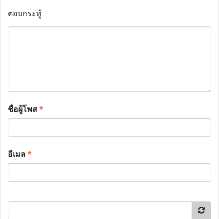
ตอบกระทู้
ชื่อผู้โพส
*
อีเมล
*