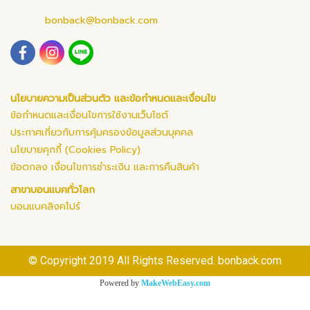
bonback@bonback.com
นโยบายความเป็นส่วนตัว และข้อกำหนดและเงื่อนไข
ข้อกำหนดและเงื่อนไขการใช้งานเว็บไซต์
ประกาศเกี่ยวกับการคุ้มครองข้อมูลส่วนบุคคล
นโยบายคุกกี้ (Cookies Policy)
ข้อตกลง เงื่อนไขการชำระเงิน และการคืนสินค้า
สาขาบอนแบคทั่วโลก
บอนแบคสิงคโปร์
© Copyright 2019 All Rights Reserved. bonback.com
Powered by
MakeWebEasy.com