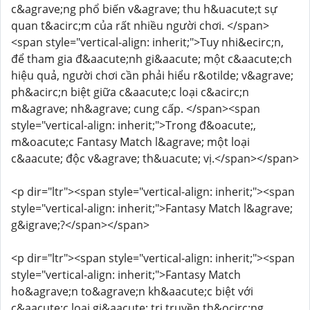
c&agrave;ng phổ biến v&agrave; thu h&uacute;t sự
quan t&acirc;m của rất nhiều người chơi. </span>
<span style="vertical-align: inherit;">Tuy nhi&ecirc;n,
để tham gia đ&aacute;nh gi&aacute; một c&aacute;ch
hiệu quả, người chơi cần phải hiểu r&otilde; v&agrave;
ph&acirc;n biệt giữa c&aacute;c loại c&acirc;n
m&agrave; nh&agrave; cung cấp. </span><span
style="vertical-align: inherit;">Trong đ&oacute;,
m&oacute;c Fantasy Match l&agrave; một loại
c&aacute; độc v&agrave; th&uacute; vị.</span></span>
<p dir="ltr"><span style="vertical-align: inherit;"><span
style="vertical-align: inherit;">Fantasy Match l&agrave;
g&igrave;?</span></span>
<p dir="ltr"><span style="vertical-align: inherit;"><span
style="vertical-align: inherit;">Fantasy Match
ho&agrave;n to&agrave;n kh&aacute;c biệt với
c&aacute;c loại gi&aacute; trị truyền th&ocirc;ng