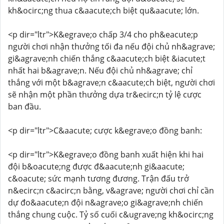
kh&ocirc;ng thua c&aacute;ch biệt qu&aacute; lớn.
<p dir="ltr">K&egrave;o chấp 3/4 cho ph&eacute;p
người chơi nhận thưởng tối đa nếu đội chủ nh&agrave;
gi&agrave;nh chiến thắng c&aacute;ch biệt &iacute;t
nhất hai b&agrave;n. Nếu đội chủ nh&agrave; chỉ
thắng với một b&agrave;n c&aacute;ch biệt, người chơi
sẽ nhận một phần thưởng dựa tr&ecirc;n tỷ lệ cược
ban đầu.
<p dir="ltr">C&aacute; cược k&egrave;o đồng banh:
<p dir="ltr">K&egrave;o đồng banh xuất hiện khi hai
đội b&oacute;ng được đ&aacute;nh gi&aacute;
c&oacute; sức mạnh tương đương. Trận đấu trở
n&ecirc;n c&acirc;n bằng, v&agrave; người chơi chỉ cần
dự đo&aacute;n đội n&agrave;o gi&agrave;nh chiến
thắng chung cuộc. Tỷ số cuối c&ugrave;ng kh&ocirc;ng