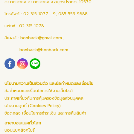
ต.บางเสาธง อ.บางเสาธง จ.สมุทรปราการ 10570
โทรศัพท์ : 02 315 1077 - 9, 085 559 9888
แฟกซ์ : 02 315 1078
อีเมลล์ :
bonback@gmail.com
,
bonback@bonback.com
นโยบายความเป็นส่วนตัว และข้อกำหนดและเงื่อนไข
ข้อกำหนดและเงื่อนไขการใช้งานเว็บไซต์
ประกาศเกี่ยวกับการคุ้มครองข้อมูลส่วนบุคคล
นโยบายคุกกี้ (Cookies Policy)
ข้อตกลง เงื่อนไขการชำระเงิน และการคืนสินค้า
สาขาบอนแบคทั่วโลก
บอนแบคสิงคโปร์