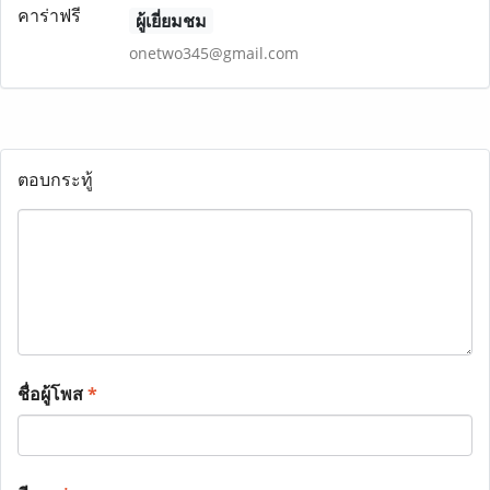
ผู้เยี่ยมชม
onetwo345@gmail.com
ตอบกระทู้
ชื่อผู้โพส
*