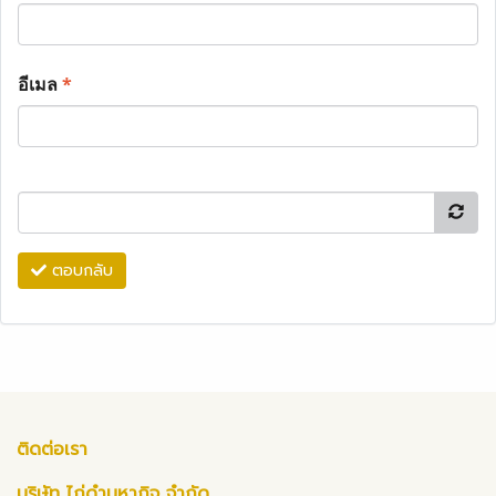
อีเมล
*
ตอบกลับ
ติดต่อเรา
บริษัท ไก่ดำมหากิจ จำกัด