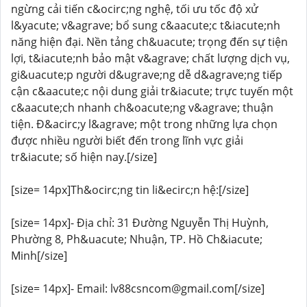
ngừng cải tiến c&ocirc;ng nghệ, tối ưu tốc độ xử
l&yacute; v&agrave; bổ sung c&aacute;c t&iacute;nh
năng hiện đại. Nền tảng ch&uacute; trọng đến sự tiện
lợi, t&iacute;nh bảo mật v&agrave; chất lượng dịch vụ,
gi&uacute;p người d&ugrave;ng dễ d&agrave;ng tiếp
cận c&aacute;c nội dung giải tr&iacute; trực tuyến một
c&aacute;ch nhanh ch&oacute;ng v&agrave; thuận
tiện. Đ&acirc;y l&agrave; một trong những lựa chọn
được nhiều người biết đến trong lĩnh vực giải
tr&iacute; số hiện nay.[/size]
[size= 14px]Th&ocirc;ng tin li&ecirc;n hệ:[/size]
[size= 14px]- Địa chỉ: 31 Đường Nguyễn Thị Huỳnh,
Phường 8, Ph&uacute; Nhuận, TP. Hồ Ch&iacute;
Minh[/size]
[size= 14px]- Email: lv88csncom@gmail.com[/size]