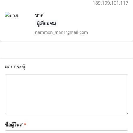
185.199.101.117
บาส
ผู้เยี่ยมชม
nammon_mon@gmail.com
ตอบกระทู้
ชื่อผู้โพส
*