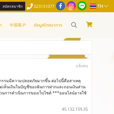
TH
สมัครสมาชิก
023151077
า
中国客户
ข้อมูลโภชนาการ
แจ้งลบ
รรมมีความปลอดภัยมากขึ้น ต่อไปนี้คือสาเหตุ
ไม่เห็นเงินในบัญชีของฉันการฝากและถอนเงินส่วน
วนการดำเนินการของเว็บไซต์ ***ออนไลน์อาจใช้
45.132.159.35