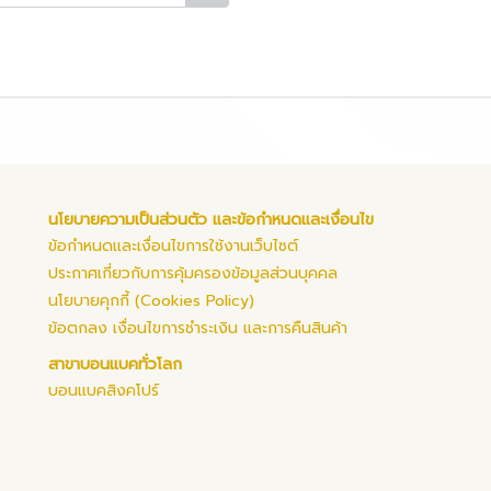
นโยบายความเป็นส่วนตัว และข้อกำหนดและเงื่อนไข
ข้อกำหนดและเงื่อนไขการใช้งานเว็บไซต์
ประกาศเกี่ยวกับการคุ้มครองข้อมูลส่วนบุคคล
นโยบายคุกกี้ (Cookies Policy)
ข้อตกลง เงื่อนไขการชำระเงิน และการคืนสินค้า
สาขาบอนแบคทั่วโลก
บอนแบคสิงคโปร์