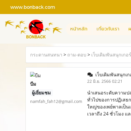
www.bonback.com
หน้าหลัก
เกี่ยวกับเรา
ผ
กระดานสนทนา
>
ถาม-ตอบ
>
เว็บเดิมพันสนุกเกอร
เว็บเดิมพันสนุกเก
22 มิ.ย. 2566 02:21
บีม
ผู้เยี่ยมชม
นำเสนอระดับความปลอด
ทั่วไปของการปฏิเสธก
namfah_fah12@gmail.com
ใหญ่ของเพย์พาลเป็นแ
เวลาถึง 24 ชั่วโมง 