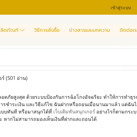
เข้าสู่ระบบ
ลิตภัณฑ์
วิธีการสั่งซื้อ
ข่าวสารและบทความ
ติดต่อเร
์
อร์
(501 อ่าน)
ภัยสูงสุด ด้วยระบบป้องกันการฉ้อโกงอัจฉริยะ ทำให้การทำธุรก
ารชำระเงิน และวิธีแก้ไข ฉันฝากหรือถอนเมื่อนานมาแล้ว แต่ฉัน
บบทันที หรือมาสนุกได้ที่
เว็บเดิมพันสนุกเกอร์
อย่างไรก็ตามกระบ
และ หากไม่สามารถมองเห็นเงินที่ฝากและถอนได้