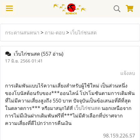
กระดานสนทนา
>
ถาม-ตอบ
>
เว็บไก่ชนสด
เว็บไก่ชนสด
(557 อ่าน)
17 มิ.ย. 2566 01:41
แจ้งลบ
การเดิมพันแบบไร้ความเสี่ยงสำหรับผู้ใช้ใหม่ เป็นส่วนหนึ่ง
ของโบนัสต้อนรับของ***ออนไลน์ โปรโมชันตามการเดิมพัน
ที่ไม่มีความเสี่ยงสูงถึง 550 บาท ปัจจุบันเป็นข้อเสนอที่ดีที่สุด
ในตลาดการ***
เว็บไก่ชนสด
นอกเหนือจาก
หรือมาสนุกได้ที่
การไม่มีเงินฝากเดิมพันฟรีที่***ไม่มีตัวเลือกที่ปราศจาก
ความเสี่ยงที่ดีไปกว่าการคืนเงิน
98.159.226.57