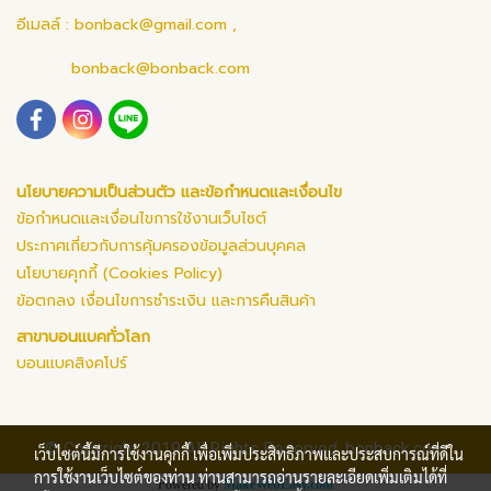
อีเมลล์ :
bonback@gmail.com
,
bonback@bonback.com
นโยบายความเป็นส่วนตัว และข้อกำหนดและเงื่อนไข
ข้อกำหนดและเงื่อนไขการใช้งานเว็บไซต์
ประกาศเกี่ยวกับการคุ้มครองข้อมูลส่วนบุคคล
นโยบายคุกกี้ (Cookies Policy)
ข้อตกลง เงื่อนไขการชำระเงิน และการคืนสินค้า
สาขาบอนแบคทั่วโลก
บอนแบคสิงคโปร์
© Copyright 2019 All Rights Reserved. bonback.com
เว็บไซต์นี้มีการใช้งานคุกกี้ เพื่อเพิ่มประสิทธิภาพและประสบการณ์ที่ดีใน
การใช้งานเว็บไซต์ของท่าน ท่านสามารถอ่านรายละเอียดเพิ่มเติมได้ที่
Powered by
MakeWebEasy.com