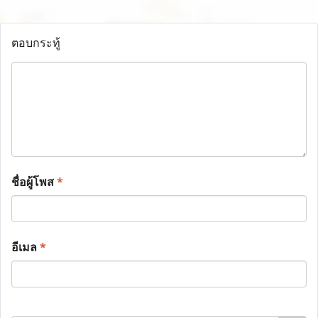
ตอบกระทู้
ชื่อผู้โพส
*
อีเมล
*