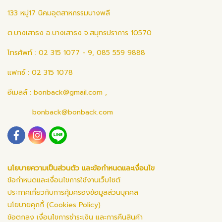
133 หมู่17 นิคมอุตสาหกรรมบางพลี
ต.บางเสาธง อ.บางเสาธง จ.สมุทรปราการ 10570
โทรศัพท์ : 02 315 1077 - 9, 085 559 9888
แฟกซ์ : 02 315 1078
อีเมลล์ :
bonback@gmail.com
,
bonback@bonback.com
นโยบายความเป็นส่วนตัว และข้อกำหนดและเงื่อนไข
ข้อกำหนดและเงื่อนไขการใช้งานเว็บไซต์
ประกาศเกี่ยวกับการคุ้มครองข้อมูลส่วนบุคคล
นโยบายคุกกี้ (Cookies Policy)
ข้อตกลง เงื่อนไขการชำระเงิน และการคืนสินค้า