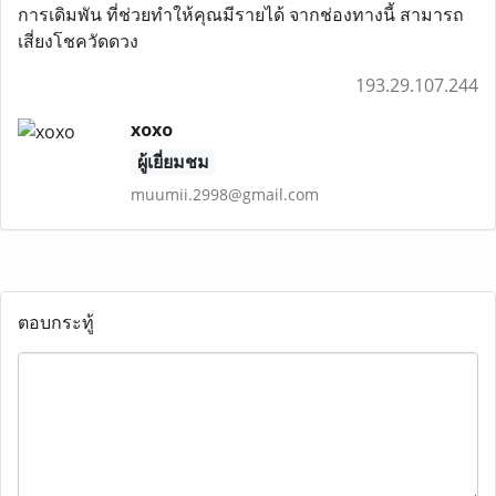
การเดิมพัน ที่ช่วยทำให้คุณมีรายได้ จากช่องทางนี้ สามารถ
เสี่ยงโชควัดดวง
193.29.107.244
xoxo
ผู้เยี่ยมชม
muumii.2998@gmail.com
ตอบกระทู้