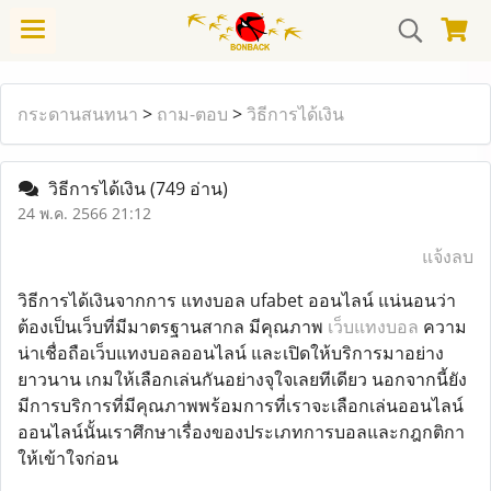
กระดานสนทนา
>
ถาม-ตอบ
>
วิธีการได้เงิน
วิธีการได้เงิน
(749 อ่าน)
24 พ.ค. 2566 21:12
แจ้งลบ
วิธีการได้เงินจากการ แทงบอล ufabet ออนไลน์ แน่นอนว่า
ต้องเป็นเว็บที่มีมาตรฐานสากล มีคุณภาพ
เว็บแทงบอล
ความ
น่าเชื่อถือเว็บแทงบอลออนไลน์ และเปิดให้บริการมาอย่าง
ยาวนาน เกมให้เลือกเล่นกันอย่างจุใจเลยทีเดียว นอกจากนี้ยัง
มีการบริการที่มีคุณภาพพร้อมการที่เราจะเลือกเล่นออนไลน์
ออนไลน์นั้นเราศึกษาเรื่องของประเภทการบอลและกฎกติกา
ให้เข้าใจก่อน