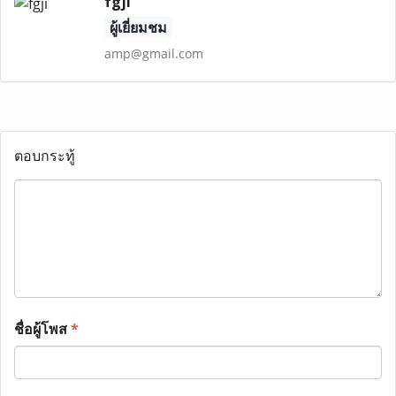
fgji
ผู้เยี่ยมชม
amp@gmail.com
ตอบกระทู้
ชื่อผู้โพส
*