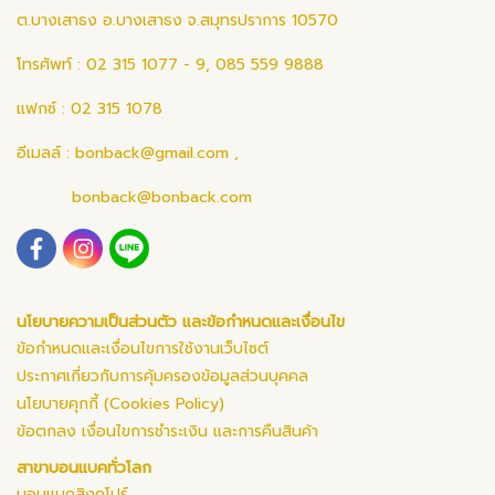
ต.บางเสาธง อ.บางเสาธง จ.สมุทรปราการ 10570
โทรศัพท์ : 02 315 1077 - 9, 085 559 9888
แฟกซ์ : 02 315 1078
อีเมลล์ :
bonback@gmail.com
,
bonback@bonback.com
นโยบายความเป็นส่วนตัว และข้อกำหนดและเงื่อนไข
ข้อกำหนดและเงื่อนไขการใช้งานเว็บไซต์
ประกาศเกี่ยวกับการคุ้มครองข้อมูลส่วนบุคคล
นโยบายคุกกี้ (Cookies Policy)
ข้อตกลง เงื่อนไขการชำระเงิน และการคืนสินค้า
สาขาบอนแบคทั่วโลก
บอนแบคสิงคโปร์