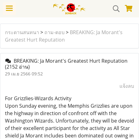
กระดานสนทนา
>
ถาม-ตอบ
>
BREAKING: Ja Morant's
Greatest Hurt Reputation
BREAKING: Ja Morant's Greatest Hurt Reputation
(2152 อ่าน)
29 เม.ย 2566 09:52
แจ้งลบ
For Grizzlies-Wizards Activity
Upon Sunday evening, the Memphis Grizzlies are upon
the highway in direction of confront off with the
Washington Wizards. Unfortunately, they will be devoid
of their excellent participant for the activity as All Star
shield Ja Morant includes been dominated out owing in