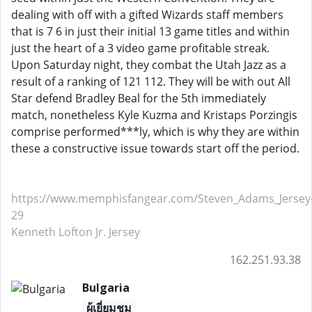
dealing with off with a gifted Wizards staff members
that is 7 6 in just their initial 13 game titles and within
just the heart of a 3 video game profitable streak.
Upon Saturday night, they combat the Utah Jazz as a
result of a ranking of 121 112. They will be with out All
Star defend Bradley Beal for the 5th immediately
match, nonetheless Kyle Kuzma and Kristaps Porzingis
comprise performed***ly, which is why they are within
these a constructive issue towards start off the period.
https://www.memphisfangear.com/Steven_Adams_Jersey
29
Kenneth Lofton Jr. Jersey
162.251.93.38
Bulgaria
ผู้เยี่ยมชม