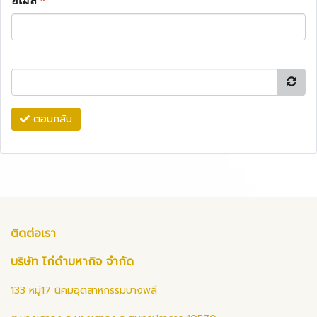
อีเมล
*
ตอบกลับ
ติดต่อเรา
บริษัท ไก่ดำมหากิจ จำกัด
133 หมู่17 นิคมอุตสาหกรรมบางพลี