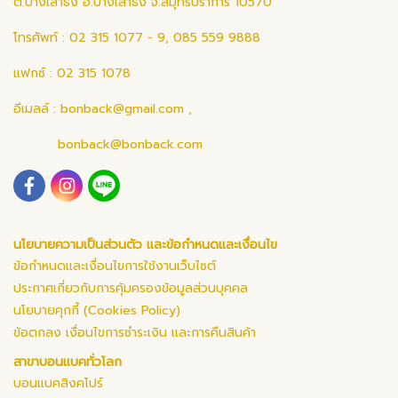
ต.บางเสาธง อ.บางเสาธง จ.สมุทรปราการ 10570
โทรศัพท์ : 02 315 1077 - 9, 085 559 9888
แฟกซ์ : 02 315 1078
อีเมลล์ :
bonback@gmail.com
,
bonback@bonback.com
นโยบายความเป็นส่วนตัว และข้อกำหนดและเงื่อนไข
ข้อกำหนดและเงื่อนไขการใช้งานเว็บไซต์
ประกาศเกี่ยวกับการคุ้มครองข้อมูลส่วนบุคคล
นโยบายคุกกี้ (Cookies Policy)
ข้อตกลง เงื่อนไขการชำระเงิน และการคืนสินค้า
สาขาบอนแบคทั่วโลก
บอนแบคสิงคโปร์