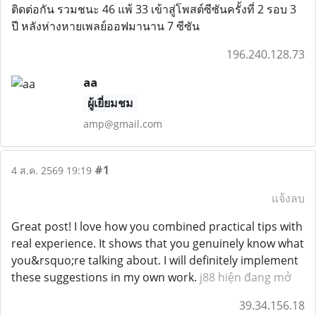
ติดต่อกัน รวมชนะ 46 แพ้ 33 เข้าสู่โพสต์ซีซันครั้งที่ 2 รอบ 3
ปี หลังห่างหายเพลย์ออฟมานาน 7 ซีซัน
196.240.128.73
aa
ผู้เยี่ยมชม
amp@gmail.com
#1
4 ส.ค. 2569 19:19
แจ้งลบ
Great post! I love how you combined practical tips with
real experience. It shows that you genuinely know what
you&rsquo;re talking about. I will definitely implement
these suggestions in my own work.
j88 hiện đang mở
39.34.156.18