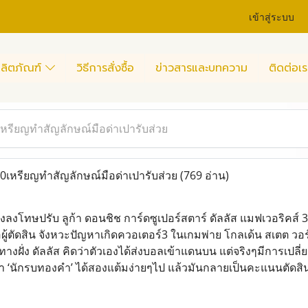
เข้าสู่ระบบ
ลิตภัณฑ์
วิธีการสั่งซื้อ
ข่าวสารและบทความ
ติดต่อเร
หรียญทำสัญลักษณ์มือด่าเปารับส่วย
เหรียญทำสัญลักษณ์มือด่าเปารับส่วย
(769 อ่าน)
ั่งลงโทษปรับ ลูก้า ดอนชิช การ์ดซูเปอร์สตาร์ ดัลลัส แมฟเวอริ
ู้ตัดสิน จังหวะปัญหาเกิดควอเตอร์3 ในเกมพ่าย โกลเด้น สเตต วอ
างฝั่ง ดัลลัส คิดว่าตัวเองได้ส่งบอลเข้าแดนบน แต่จริงๆมีการเปลี่
นว่า ‘นักรบทองคำ’ ได้สองแต้มง่ายๆไป แล้วมันกลายเป็นคะแนนตัดส