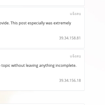
แจ้งลบ
vide. This post especially was extremely
39.34.158.81
แจ้งลบ
he topic without leaving anything incomplete.
39.34.156.18