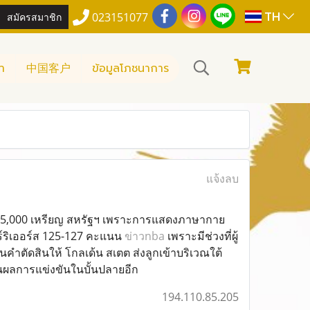
TH
สมัครสมาชิก
023151077
า
中国客户
ข้อมูลโภชนาการ
แจ้งลบ
คส์ 35,000 เหรียญ สหรัฐฯ เพราะการแสดงภาษากาย
ร์ริเออร์ส 125-127 คะแนน
ข่าวnba
เพราะมีช่วงที่ผู้
ยนคำตัดสินให้ โกลเด้น สเตต ส่งลูกเข้าบริเวณใต้
ินผลการแข่งขันในบั้นปลายอีก
194.110.85.205