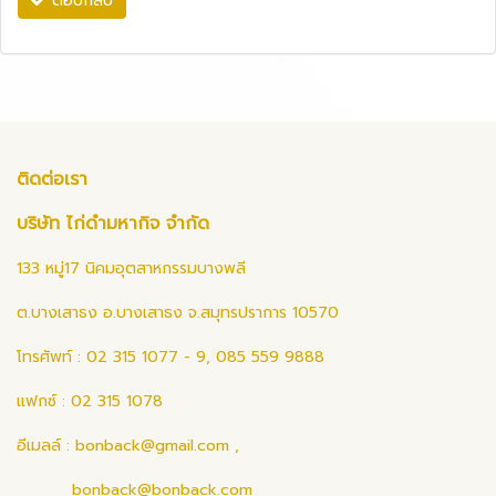
ตอบกลับ
ติดต่อเรา
บริษัท ไก่ดำมหากิจ จำกัด
133 หมู่17 นิคมอุตสาหกรรมบางพลี
ต.บางเสาธง อ.บางเสาธง จ.สมุทรปราการ 10570
โทรศัพท์ : 02 315 1077 - 9, 085 559 9888
แฟกซ์ : 02 315 1078
อีเมลล์ :
bonback@gmail.com
,
bonback@bonback.com