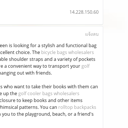
14.228.150.60
แจ้งลบ
een is looking for a stylish and functional bag
cellent choice. The
bicycle bags wholesalers
able shoulder straps and a variety of pockets
e a convenient way to transport your
golf
hanging out with friends.
ds who want to take their books with them can
ke up the
golf cooler bags wholesalers
p closure to keep books and other items
 whimsical patterns. You can
rolltop backpacks
h you to the playground, beach, or a friend's