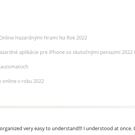
S Online Hazardnými Hrami Na Rok 2022
hazardné aplikácie pre iPhone so skutočnými peniazmi 2022
o automatoch
y online v roku 2022
 organized very easy to understand!!! I understood at once.