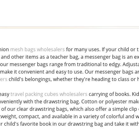
hion
mesh bags wholesalers
for many uses. If your child or t
s and other items as a teacher bag, a messenger bag is an ex
f our messenger bags range from traditional to edgy. Adjust
ake it convenient and easy to use. Our messenger bags ar
ers
child's belongings, whether they're heading to class or 
 easy
travel packing cubes wholesalers
carrying of books. Ki
nveniently with the drawstring bag. Cotton or polyester ma
 of our clear drawstring bags, which also offer a simple cli
tweight, compact, and available in a variety of colorful and
 child's favorite book in our drawstring bag and take it wit