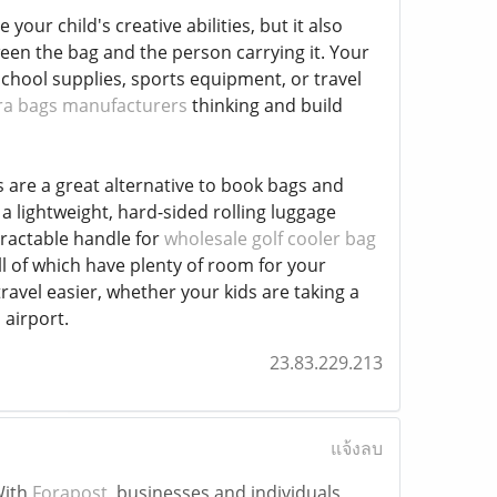
our child's creative abilities, but it also
en the bag and the person carrying it. Your
 school supplies, sports equipment, or travel
a bags manufacturers
thinking and build
s are a great alternative to book bags and
a lightweight, hard-sided rolling luggage
tractable handle for
wholesale golf cooler bag
ll of which have plenty of room for your
ravel easier, whether your kids are taking a
airport.
23.83.229.213
แจ้งลบ
With
Forapost
, businesses and individuals