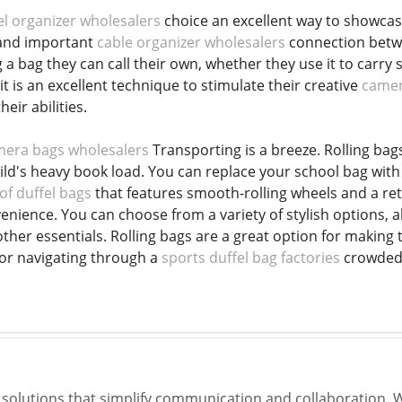
el organizer wholesalers
choice an excellent way to showcase y
 and important
cable organizer wholesalers
connection betwe
ng a bag they can call their own, whether they use it to carry
it is an excellent technique to stimulate their creative
camer
heir abilities.
era bags wholesalers
Transporting is a breeze. Rolling bag
ild's heavy book load. You can replace your school bag with 
f duffel bags
that features smooth-rolling wheels and a re
enience. You can choose from a variety of stylish options, a
ther essentials. Rolling bags are a great option for making t
 or navigating through a
sports duffel bag factories
crowded 
 solutions that simplify communication and collaboration. 