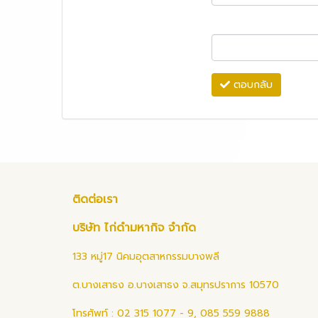
ตอบกลับ
ติดต่อเรา
บริษัท ไก่ดำมหากิจ จำกัด
133 หมู่17 นิคมอุตสาหกรรมบางพลี
ต.บางเสาธง อ.บางเสาธง จ.สมุทรปราการ 10570
โทรศัพท์ : 02 315 1077 - 9, 085 559 9888