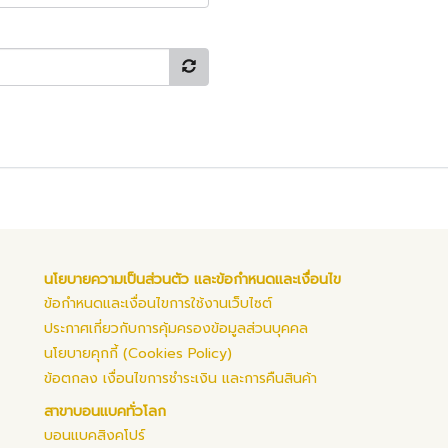
นโยบายความเป็นส่วนตัว และข้อกำหนดและเงื่อนไข
ข้อกำหนดและเงื่อนไขการใช้งานเว็บไซต์
ประกาศเกี่ยวกับการคุ้มครองข้อมูลส่วนบุคคล
นโยบายคุกกี้ (Cookies Policy)
ข้อตกลง เงื่อนไขการชำระเงิน และการคืนสินค้า
สาขาบอนแบคทั่วโลก
บอนแบคสิงคโปร์