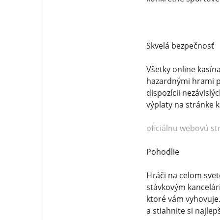
Skvelá bezpečnosť
Všetky online kasín
hazardnými hrami po
dispozícii nezávislý
výplaty na stránke 
oficiálnu webovú st
Pohodlie
Hráči na celom svet
stávkovým kancelár
ktoré vám vyhovuje.
a stiahnite si najle