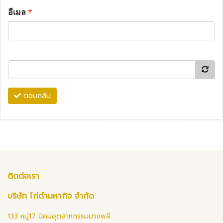
อีเมล
*
ตอบกลับ
ติดต่อเรา
บริษัท ไก่ดำมหากิจ จำกัด
133 หมู่17 นิคมอุตสาหกรรมบางพลี