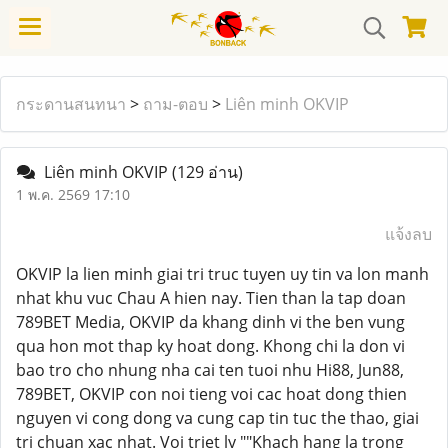
กระดานสนทนา
>
ถาม-ตอบ
>
Liên minh OKVIP
Liên minh OKVIP
(129 อ่าน)
1 พ.ค. 2569 17:10
แจ้งลบ
OKVIP la lien minh giai tri truc tuyen uy tin va lon manh
nhat khu vuc Chau A hien nay. Tien than la tap doan
789BET Media, OKVIP da khang dinh vi the ben vung
qua hon mot thap ky hoat dong. Khong chi la don vi
bao tro cho nhung nha cai ten tuoi nhu Hi88, Jun88,
789BET, OKVIP con noi tieng voi cac hoat dong thien
nguyen vi cong dong va cung cap tin tuc the thao, giai
tri chuan xac nhat. Voi triet ly ""Khach hang la trong