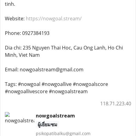
tinh.
Website:
https://nowgoal.stream/
Phone: 0927384193
Dia chi: 235 Nguyen Thai Hoc, Cau Ong Lanh, Ho Chi
Minh, Viet Nam
Email: nowgoalstream@gmail.com
Tags: #nowgoal #nowgoallive #nowgoalscore
#nowgoallivescore #nowgoalstream
118.71.223.40
nowgoalstream
ผู้เยี่ยมชม
psikopatibalku@gmail.com