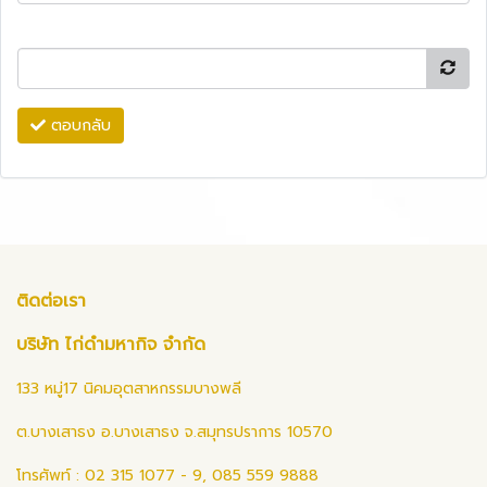
ตอบกลับ
ติดต่อเรา
บริษัท ไก่ดำมหากิจ จำกัด
133 หมู่17 นิคมอุตสาหกรรมบางพลี
ต.บางเสาธง อ.บางเสาธง จ.สมุทรปราการ 10570
โทรศัพท์ : 02 315 1077 - 9, 085 559 9888