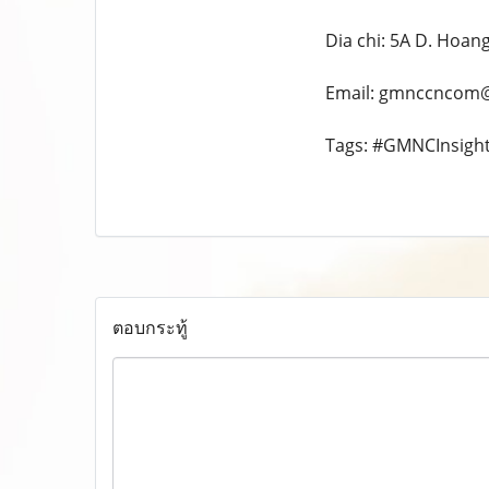
Dia chi: 5A D. Hoan
Email: gmnccncom
Tags: #GMNCInsig
ตอบกระทู้