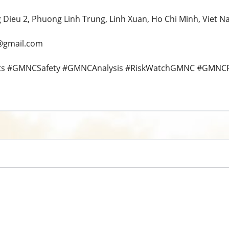
g Dieu 2, Phuong Linh Trung, Linh Xuan, Ho Chi Minh, Viet 
@gmail.com
hts #GMNCSafety #GMNCAnalysis #RiskWatchGMNC #GMN