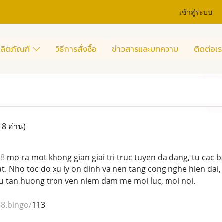
เข้าสู่ระบบ
ลิตภัณฑ์
วิธีการสั่งซื้อ
ข่าวสารและบทความ
ติดต่อเร
18 อ่าน)
8
mo ra mot khong gian giai tri truc tuyen da dang, tu cac
. Nho toc do xu ly on dinh va nen tang cong nghe hien dai, 
hu tan huong tron ven niem dam me moi luc, moi noi.
88.bingo/
113